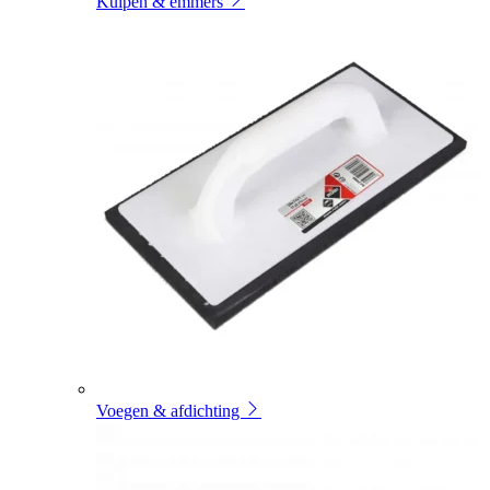
Kuipen & emmers
Voegen & afdichting