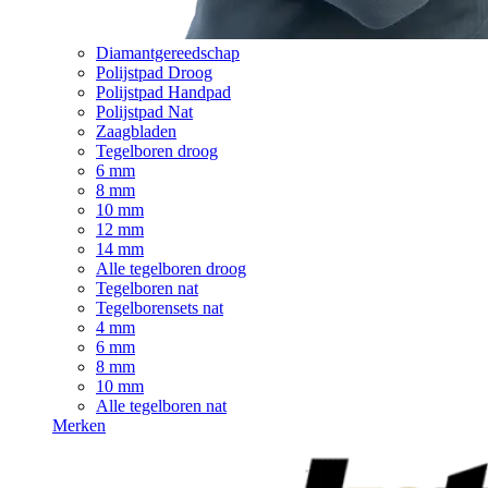
Diamantgereedschap
Polijstpad Droog
Polijstpad Handpad
Polijstpad Nat
Zaagbladen
Tegelboren droog
6 mm
8 mm
10 mm
12 mm
14 mm
Alle tegelboren droog
Tegelboren nat
Tegelborensets nat
4 mm
6 mm
8 mm
10 mm
Alle tegelboren nat
Merken