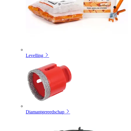
Levelling
Diamantgereedschap