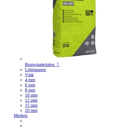
Bouwmaterialen
Lijmspanen
Vlak
4 mm
6 mm
8 mm
10 mm
12 mm
15 mm
20 mm
Merken