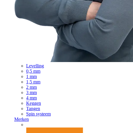
Levelling
0,5 mm
1 mm
1,5 mm
2 mm
3 mm
4 mm
Keggen
Tangen
Spin systeem
Merken