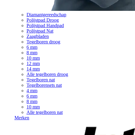
Diamantgereedschap
Polijstpad Droog
Polijstpad Handpad
Polijstpad Nat
Zaagbladen
Tegelboren droog
6 mm
8 mm
10 mm
12 mm
14 mm
Alle tegelboren droog
Tegelboren nat
Tegelborensets nat
4 mm
6 mm
8 mm
10 mm
Alle tegelboren nat
Merken