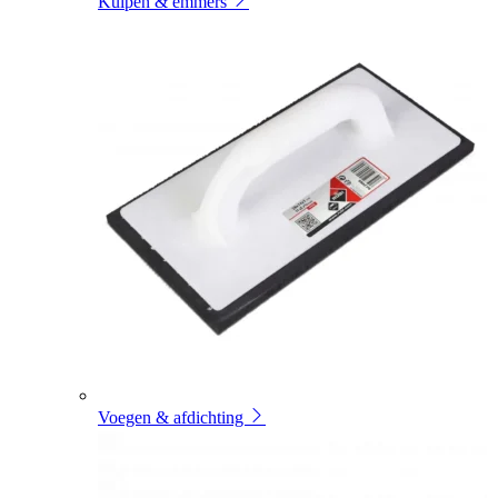
Kuipen & emmers
Voegen & afdichting