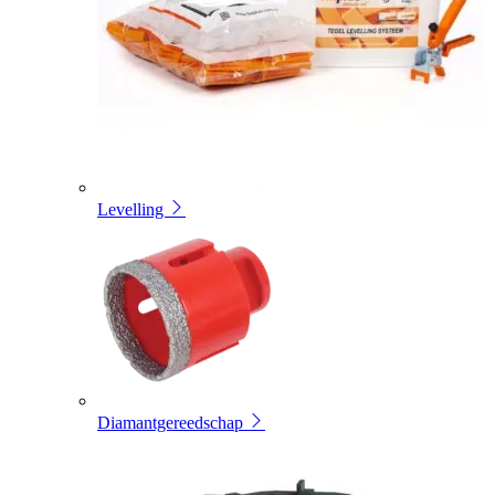
Levelling
Diamantgereedschap