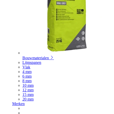
Bouwmaterialen
Lijmspanen
Vlak
4 mm
6 mm
8 mm
10 mm
12 mm
15 mm
20 mm
Merken