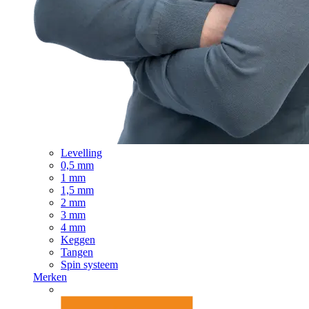
Levelling
0,5 mm
1 mm
1,5 mm
2 mm
3 mm
4 mm
Keggen
Tangen
Spin systeem
Merken