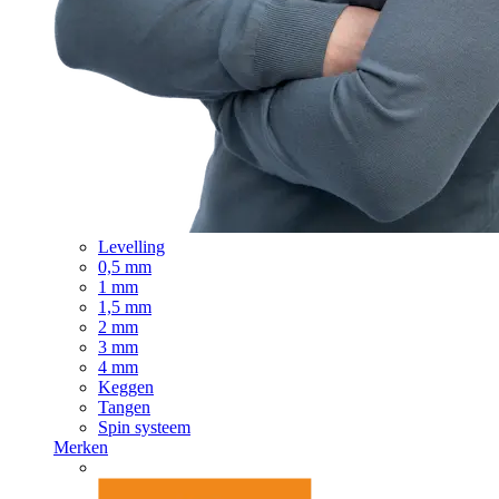
Levelling
0,5 mm
1 mm
1,5 mm
2 mm
3 mm
4 mm
Keggen
Tangen
Spin systeem
Merken