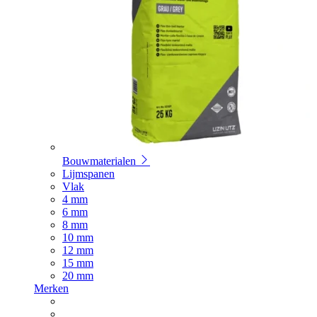
Bouwmaterialen
Lijmspanen
Vlak
4 mm
6 mm
8 mm
10 mm
12 mm
15 mm
20 mm
Merken