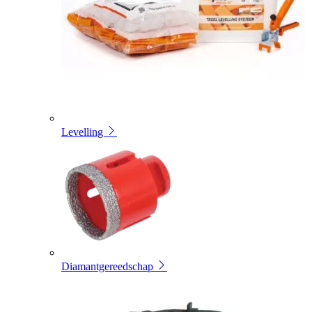
Levelling
Diamantgereedschap