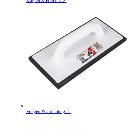
Kuipen & emmers
Voegen & afdichting