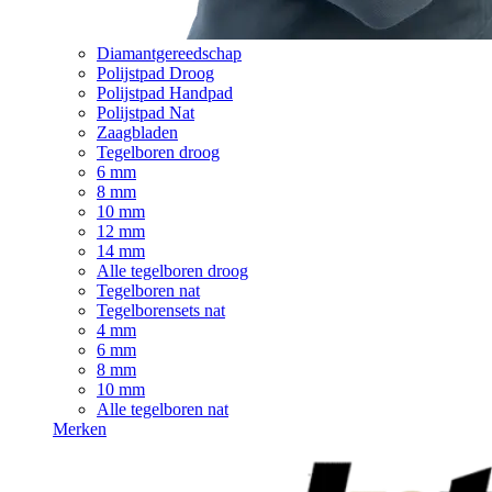
Diamantgereedschap
Polijstpad Droog
Polijstpad Handpad
Polijstpad Nat
Zaagbladen
Tegelboren droog
6 mm
8 mm
10 mm
12 mm
14 mm
Alle tegelboren droog
Tegelboren nat
Tegelborensets nat
4 mm
6 mm
8 mm
10 mm
Alle tegelboren nat
Merken