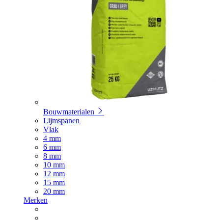
Bouwmaterialen
Lijmspanen
Vlak
4 mm
6 mm
8 mm
10 mm
12 mm
15 mm
20 mm
Merken