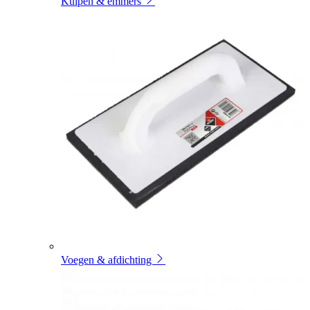
Kuipen & emmers
Voegen & afdichting