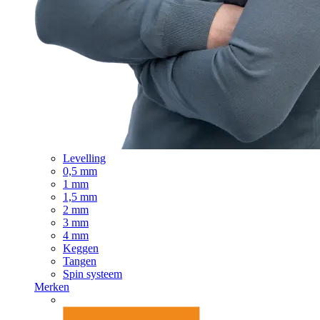
Levelling
0,5 mm
1 mm
1,5 mm
2 mm
3 mm
4 mm
Keggen
Tangen
Spin systeem
Merken