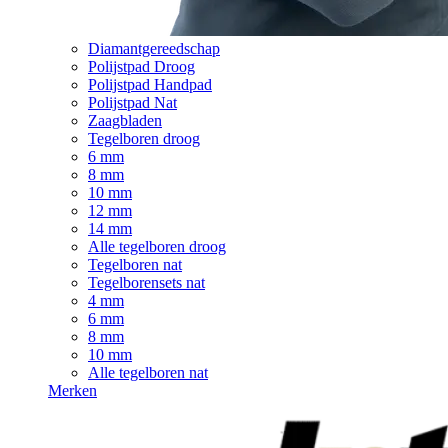
Diamantgereedschap
Polijstpad Droog
Polijstpad Handpad
Polijstpad Nat
Zaagbladen
Tegelboren droog
6 mm
8 mm
10 mm
12 mm
14 mm
Alle tegelboren droog
Tegelboren nat
Tegelborensets nat
4 mm
6 mm
8 mm
10 mm
Alle tegelboren nat
Merken