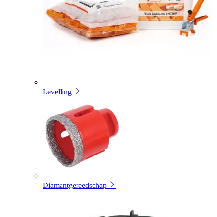
Levelling
Diamantgereedschap