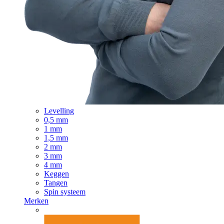
Levelling
0,5 mm
1 mm
1,5 mm
2 mm
3 mm
4 mm
Keggen
Tangen
Spin systeem
Merken