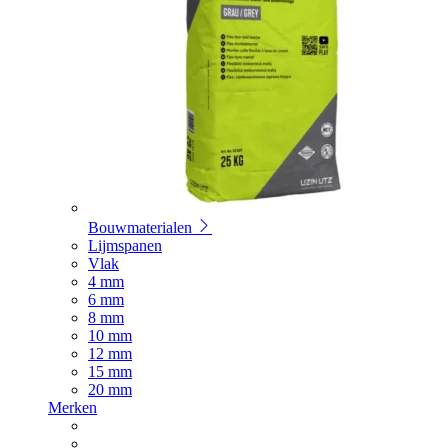
Bouwmaterialen
Lijmspanen
Vlak
4 mm
6 mm
8 mm
10 mm
12 mm
15 mm
20 mm
Merken