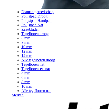
Diamantgereedschap
Polijstpad Droog
Polijstpad Handpad
Polijstpad Nat
Zaagbladen
Tegelboren droog
6 mm
8 mm
10 mm
12 mm
14 mm
Alle tegelboren droog
Tegelboren nat
Tegelborensets nat
4 mm
6 mm
8 mm
10 mm
Alle tegelboren nat
Merken