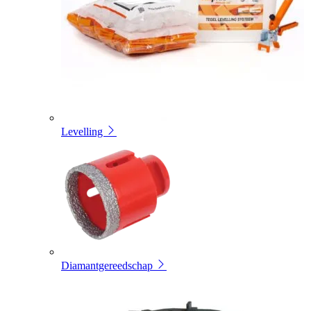
Levelling
Diamantgereedschap