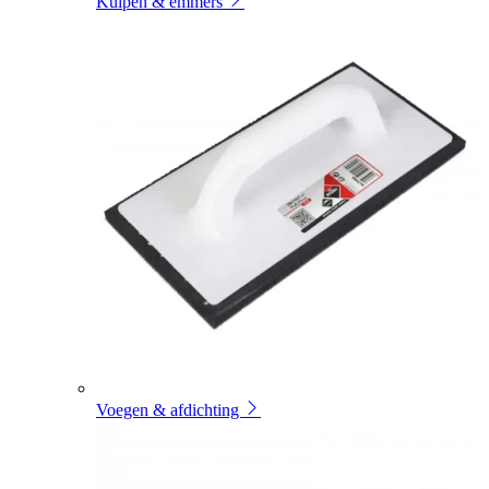
Kuipen & emmers
Voegen & afdichting