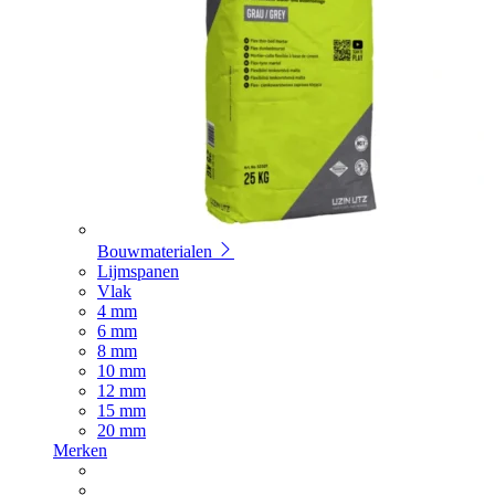
Bouwmaterialen
Lijmspanen
Vlak
4 mm
6 mm
8 mm
10 mm
12 mm
15 mm
20 mm
Merken