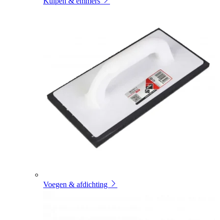
Kuipen & emmers
Voegen & afdichting