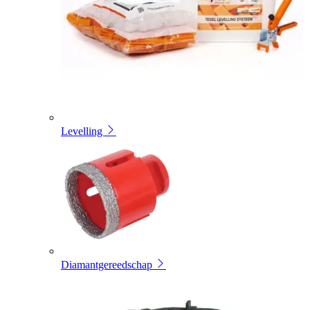
Levelling
Diamantgereedschap