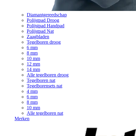
Diamantgereedschap
Polijstpad Droog
Polijstpad Handpad
Polijstpad Nat
Zaagbladen
Tegelboren droog
6 mm
8 mm
10 mm
12 mm
14 mm
Alle tegelboren droog
Tegelboren nat
Tegelborensets nat
4 mm
6 mm
8 mm
10 mm
Alle tegelboren nat
Merken