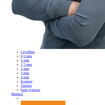
Levelling
0,5 mm
1 mm
1,5 mm
2 mm
3 mm
4 mm
Keggen
Tangen
Spin systeem
Merken