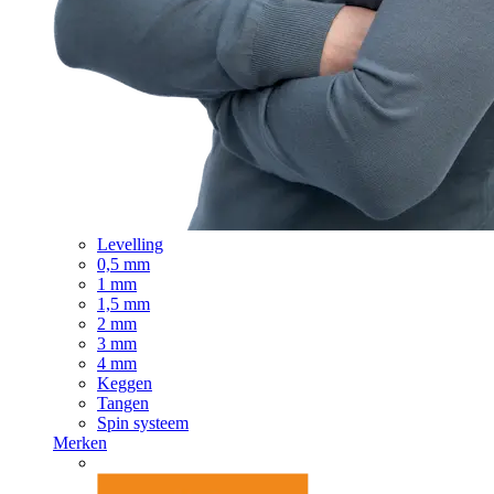
Levelling
0,5 mm
1 mm
1,5 mm
2 mm
3 mm
4 mm
Keggen
Tangen
Spin systeem
Merken