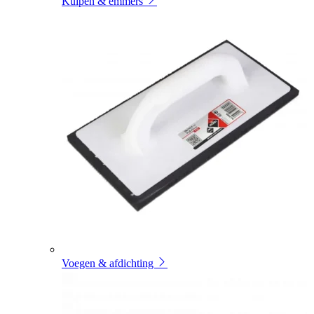
Kuipen & emmers
Voegen & afdichting