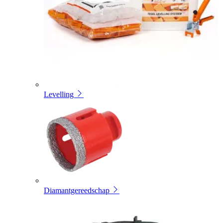
Levelling
Diamantgereedschap