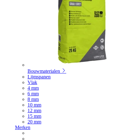
Bouwmaterialen
Lijmspanen
Vlak
4 mm
6 mm
8 mm
10 mm
12 mm
15 mm
20 mm
Merken