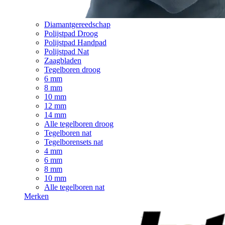
Diamantgereedschap
Polijstpad Droog
Polijstpad Handpad
Polijstpad Nat
Zaagbladen
Tegelboren droog
6 mm
8 mm
10 mm
12 mm
14 mm
Alle tegelboren droog
Tegelboren nat
Tegelborensets nat
4 mm
6 mm
8 mm
10 mm
Alle tegelboren nat
Merken