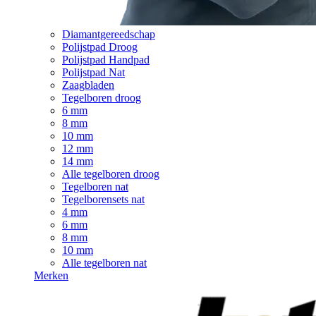
Diamantgereedschap
Polijstpad Droog
Polijstpad Handpad
Polijstpad Nat
Zaagbladen
Tegelboren droog
6 mm
8 mm
10 mm
12 mm
14 mm
Alle tegelboren droog
Tegelboren nat
Tegelborensets nat
4 mm
6 mm
8 mm
10 mm
Alle tegelboren nat
Merken