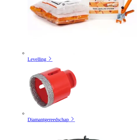
Levelling
Diamantgereedschap