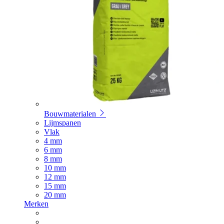
Bouwmaterialen
Lijmspanen
Vlak
4 mm
6 mm
8 mm
10 mm
12 mm
15 mm
20 mm
Merken