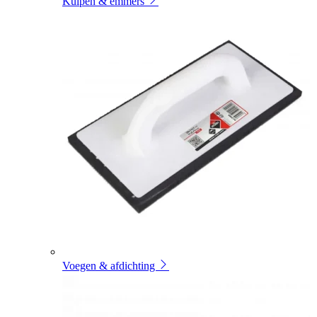
Kuipen & emmers
Voegen & afdichting