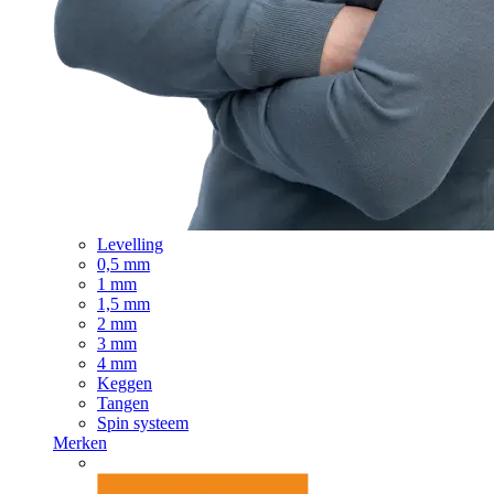
Levelling
0,5 mm
1 mm
1,5 mm
2 mm
3 mm
4 mm
Keggen
Tangen
Spin systeem
Merken