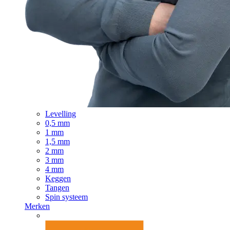
Levelling
0,5 mm
1 mm
1,5 mm
2 mm
3 mm
4 mm
Keggen
Tangen
Spin systeem
Merken