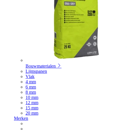
Bouwmaterialen
Lijmspanen
Vlak
4 mm
6 mm
8 mm
10 mm
12 mm
15 mm
20 mm
Merken