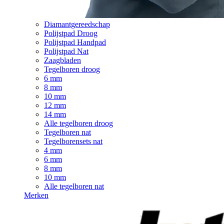
Diamantgereedschap
Polijstpad Droog
Polijstpad Handpad
Polijstpad Nat
Zaagbladen
Tegelboren droog
6 mm
8 mm
10 mm
12 mm
14 mm
Alle tegelboren droog
Tegelboren nat
Tegelborensets nat
4 mm
6 mm
8 mm
10 mm
Alle tegelboren nat
Merken