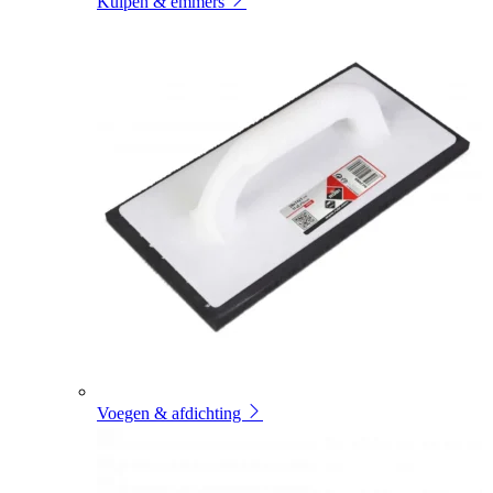
Kuipen & emmers
Voegen & afdichting