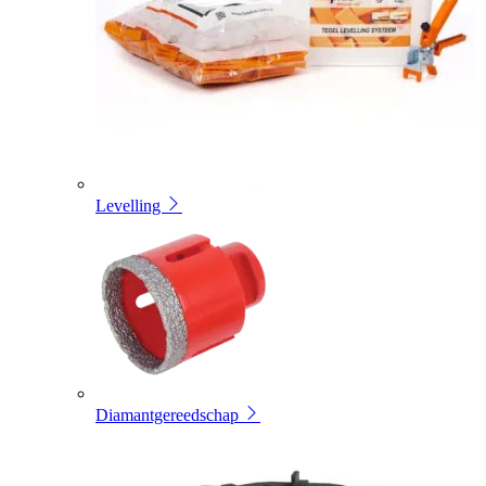
Levelling
Diamantgereedschap