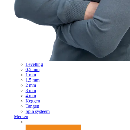
Levelling
0,5 mm
1 mm
1,5 mm
2 mm
3 mm
4 mm
Keggen
Tangen
Spin systeem
Merken