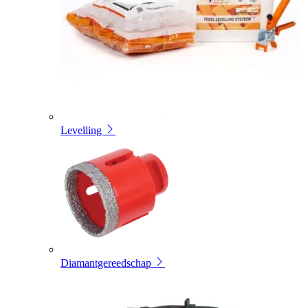
Levelling
Diamantgereedschap