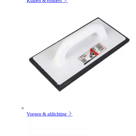
Kuipen & emmers
Voegen & afdichting