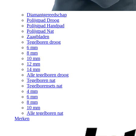
Diamantgereedschap
Polijstpad Droog
Polijstpad Handpad
Polijstpad Nat
Zaagbladen
Tegelboren droog
6 mm
8 mm
10 mm
12 mm
14 mm
Alle tegelboren droog
Tegelboren nat
Tegelborensets nat
4 mm
6 mm
8 mm
10 mm
Alle tegelboren nat
Merken