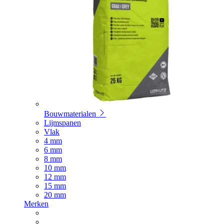
Bouwmaterialen
Lijmspanen
Vlak
4 mm
6 mm
8 mm
10 mm
12 mm
15 mm
20 mm
Merken