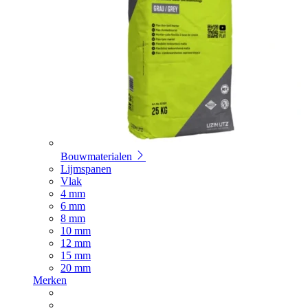
Bouwmaterialen
Lijmspanen
Vlak
4 mm
6 mm
8 mm
10 mm
12 mm
15 mm
20 mm
Merken