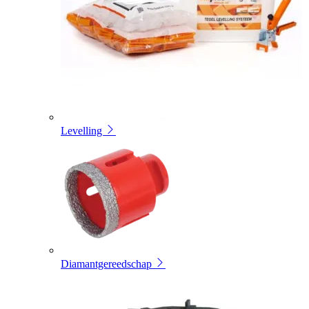
Levelling
Diamantgereedschap