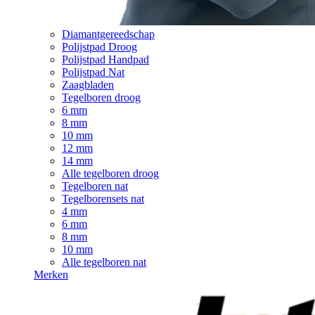
Diamantgereedschap
Polijstpad Droog
Polijstpad Handpad
Polijstpad Nat
Zaagbladen
Tegelboren droog
6 mm
8 mm
10 mm
12 mm
14 mm
Alle tegelboren droog
Tegelboren nat
Tegelborensets nat
4 mm
6 mm
8 mm
10 mm
Alle tegelboren nat
Merken