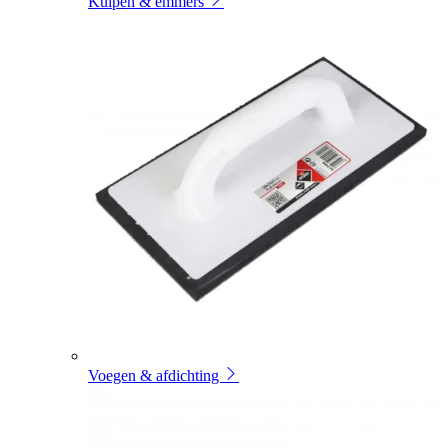
Kuipen & emmers
Voegen & afdichting