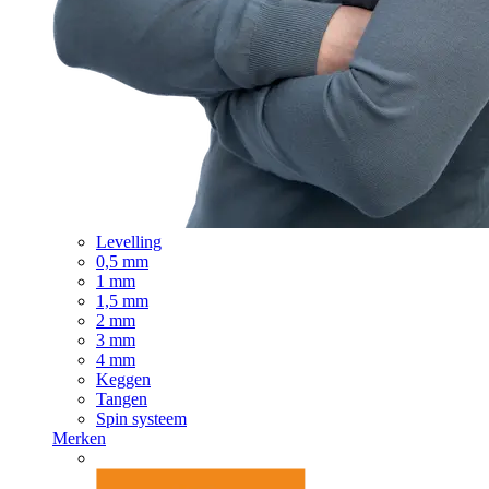
Levelling
0,5 mm
1 mm
1,5 mm
2 mm
3 mm
4 mm
Keggen
Tangen
Spin systeem
Merken