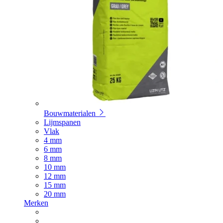
Bouwmaterialen
Lijmspanen
Vlak
4 mm
6 mm
8 mm
10 mm
12 mm
15 mm
20 mm
Merken