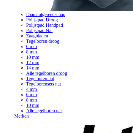
Diamantgereedschap
Polijstpad Droog
Polijstpad Handpad
Polijstpad Nat
Zaagbladen
Tegelboren droog
6 mm
8 mm
10 mm
12 mm
14 mm
Alle tegelboren droog
Tegelboren nat
Tegelborensets nat
4 mm
6 mm
8 mm
10 mm
Alle tegelboren nat
Merken