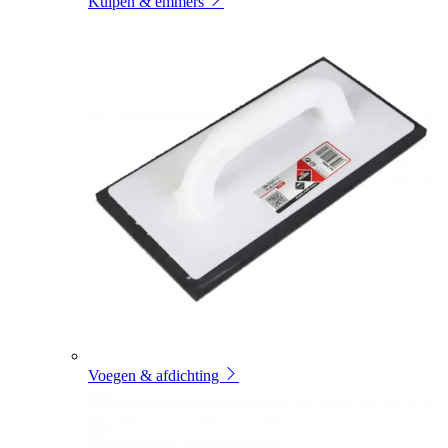
Kuipen & emmers
Voegen & afdichting