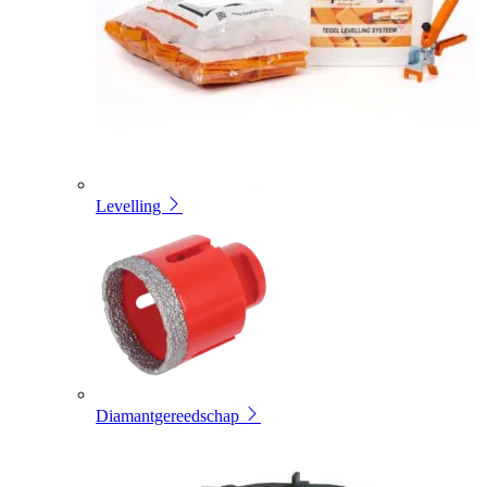
Levelling
Diamantgereedschap