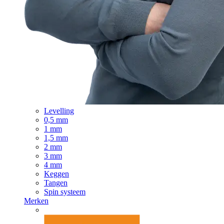
Levelling
0,5 mm
1 mm
1,5 mm
2 mm
3 mm
4 mm
Keggen
Tangen
Spin systeem
Merken