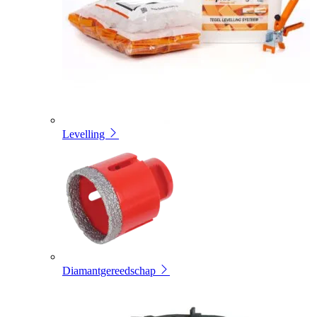
Levelling
Diamantgereedschap