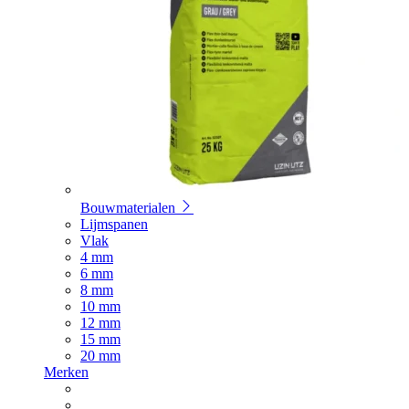
Bouwmaterialen
Lijmspanen
Vlak
4 mm
6 mm
8 mm
10 mm
12 mm
15 mm
20 mm
Merken