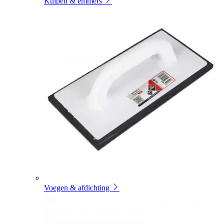
Kuipen & emmers
Voegen & afdichting