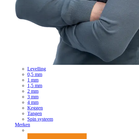
Levelling
0,5 mm
1 mm
1,5 mm
2 mm
3 mm
4 mm
Keggen
Tangen
Spin systeem
Merken