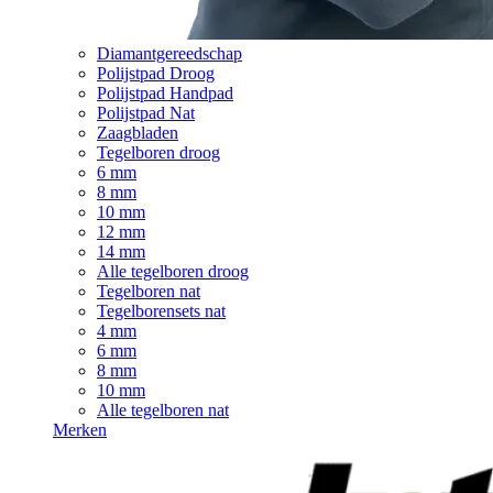
Diamantgereedschap
Polijstpad Droog
Polijstpad Handpad
Polijstpad Nat
Zaagbladen
Tegelboren droog
6 mm
8 mm
10 mm
12 mm
14 mm
Alle tegelboren droog
Tegelboren nat
Tegelborensets nat
4 mm
6 mm
8 mm
10 mm
Alle tegelboren nat
Merken