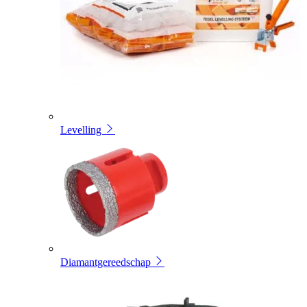
Levelling
Diamantgereedschap