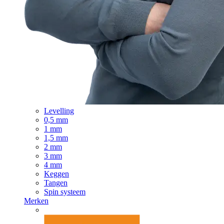
Levelling
0,5 mm
1 mm
1,5 mm
2 mm
3 mm
4 mm
Keggen
Tangen
Spin systeem
Merken