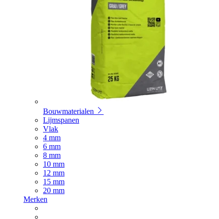
Bouwmaterialen
Lijmspanen
Vlak
4 mm
6 mm
8 mm
10 mm
12 mm
15 mm
20 mm
Merken