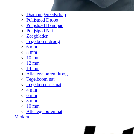
Diamantgereedschap
Polijstpad Droog
Polijstpad Handpad
Polijstpad Nat
Zaagbladen
Tegelboren droog
6 mm
8 mm
10 mm
12 mm
14 mm
Alle tegelboren droog
Tegelboren nat
Tegelborensets nat
4 mm
6 mm
8 mm
10 mm
Alle tegelboren nat
Merken