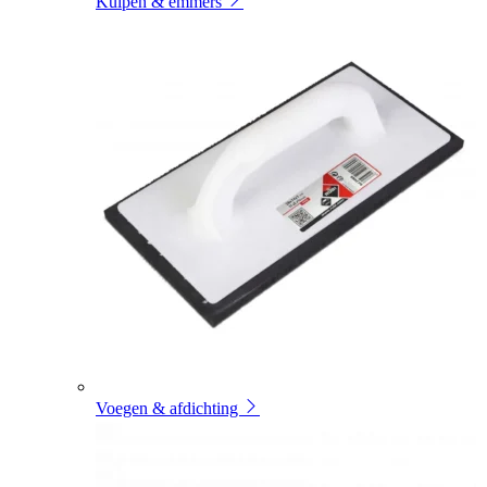
Kuipen & emmers
Voegen & afdichting