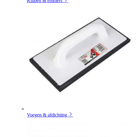
Kuipen & emmers
Voegen & afdichting