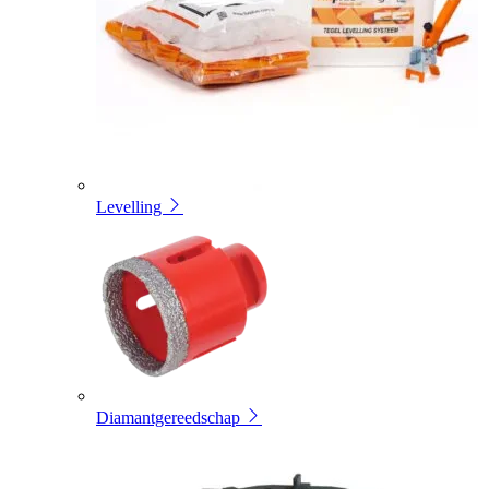
Levelling
Diamantgereedschap