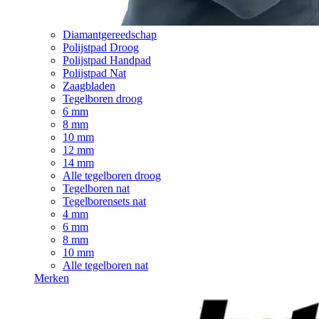
Diamantgereedschap
Polijstpad Droog
Polijstpad Handpad
Polijstpad Nat
Zaagbladen
Tegelboren droog
6 mm
8 mm
10 mm
12 mm
14 mm
Alle tegelboren droog
Tegelboren nat
Tegelborensets nat
4 mm
6 mm
8 mm
10 mm
Alle tegelboren nat
Merken