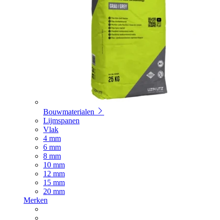
Bouwmaterialen
Lijmspanen
Vlak
4 mm
6 mm
8 mm
10 mm
12 mm
15 mm
20 mm
Merken