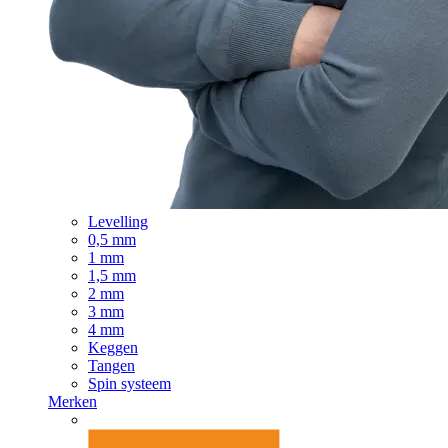
Levelling
0,5 mm
1 mm
1,5 mm
2 mm
3 mm
4 mm
Keggen
Tangen
Spin systeem
Merken