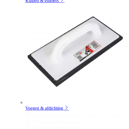
Kuipen & emmers
Voegen & afdichting