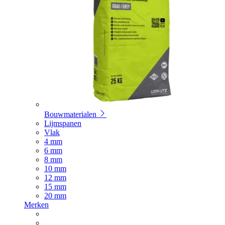
Bouwmaterialen
Lijmspanen
Vlak
4 mm
6 mm
8 mm
10 mm
12 mm
15 mm
20 mm
Merken