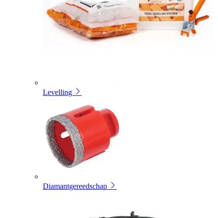
Levelling
Diamantgereedschap