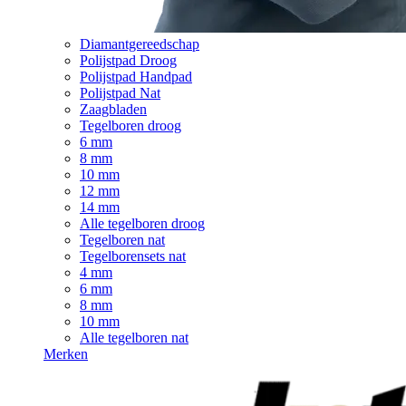
Diamantgereedschap
Polijstpad Droog
Polijstpad Handpad
Polijstpad Nat
Zaagbladen
Tegelboren droog
6 mm
8 mm
10 mm
12 mm
14 mm
Alle tegelboren droog
Tegelboren nat
Tegelborensets nat
4 mm
6 mm
8 mm
10 mm
Alle tegelboren nat
Merken