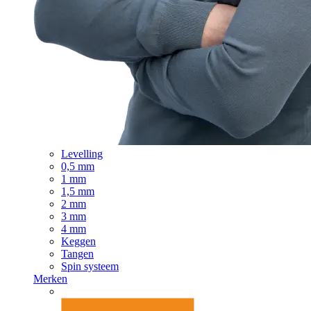
Levelling
0,5 mm
1 mm
1,5 mm
2 mm
3 mm
4 mm
Keggen
Tangen
Spin systeem
Merken