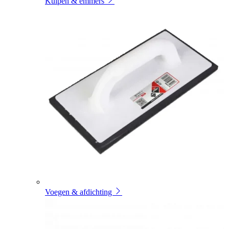
Kuipen & emmers
Voegen & afdichting