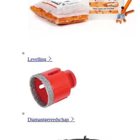
Levelling
Diamantgereedschap