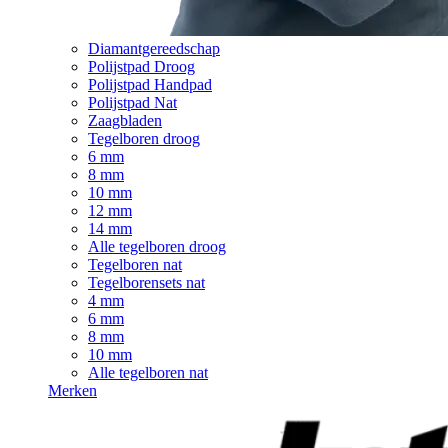
Diamantgereedschap
Polijstpad Droog
Polijstpad Handpad
Polijstpad Nat
Zaagbladen
Tegelboren droog
6 mm
8 mm
10 mm
12 mm
14 mm
Alle tegelboren droog
Tegelboren nat
Tegelborensets nat
4 mm
6 mm
8 mm
10 mm
Alle tegelboren nat
Merken