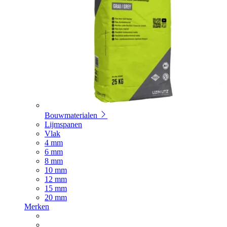
Bouwmaterialen
Lijmspanen
Vlak
4 mm
6 mm
8 mm
10 mm
12 mm
15 mm
20 mm
Merken