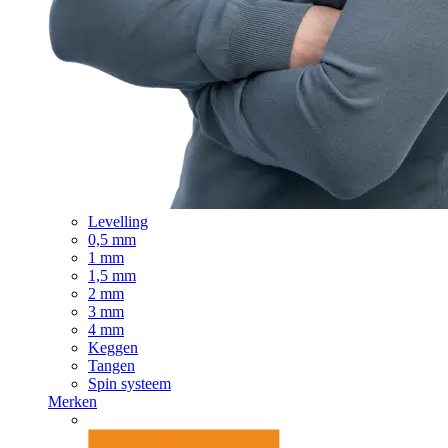
Levelling
0,5 mm
1 mm
1,5 mm
2 mm
3 mm
4 mm
Keggen
Tangen
Spin systeem
Merken