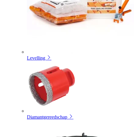
Levelling
Diamantgereedschap