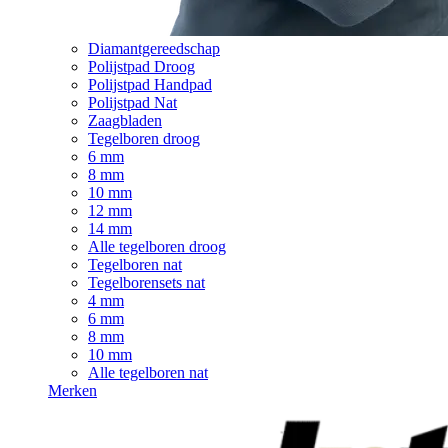
Diamantgereedschap
Polijstpad Droog
Polijstpad Handpad
Polijstpad Nat
Zaagbladen
Tegelboren droog
6 mm
8 mm
10 mm
12 mm
14 mm
Alle tegelboren droog
Tegelboren nat
Tegelborensets nat
4 mm
6 mm
8 mm
10 mm
Alle tegelboren nat
Merken