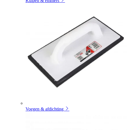
Kuipen & emmers
Voegen & afdichting