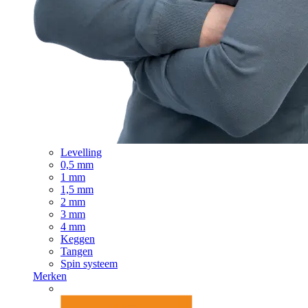
Levelling
0,5 mm
1 mm
1,5 mm
2 mm
3 mm
4 mm
Keggen
Tangen
Spin systeem
Merken