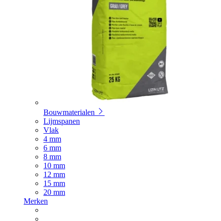
Bouwmaterialen
Lijmspanen
Vlak
4 mm
6 mm
8 mm
10 mm
12 mm
15 mm
20 mm
Merken