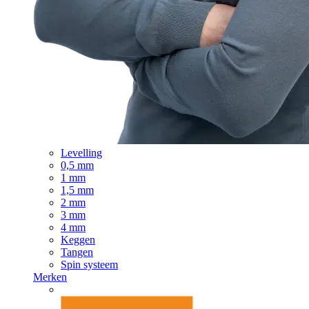
Levelling
0,5 mm
1 mm
1,5 mm
2 mm
3 mm
4 mm
Keggen
Tangen
Spin systeem
Merken