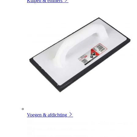
Kuipen & emmers
Voegen & afdichting