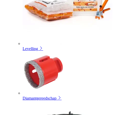
Levelling
Diamantgereedschap