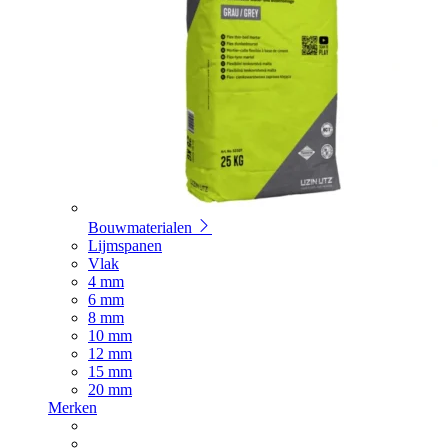
Bouwmaterialen
Lijmspanen
Vlak
4 mm
6 mm
8 mm
10 mm
12 mm
15 mm
20 mm
Merken