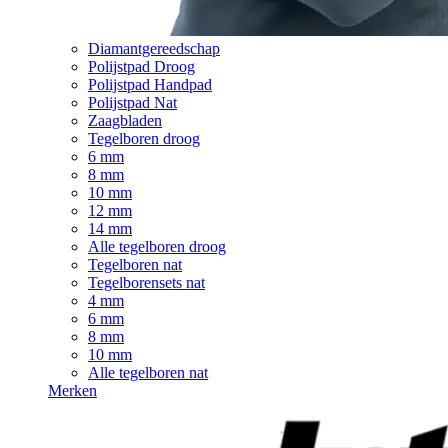
Diamantgereedschap
Polijstpad Droog
Polijstpad Handpad
Polijstpad Nat
Zaagbladen
Tegelboren droog
6 mm
8 mm
10 mm
12 mm
14 mm
Alle tegelboren droog
Tegelboren nat
Tegelborensets nat
4 mm
6 mm
8 mm
10 mm
Alle tegelboren nat
Merken