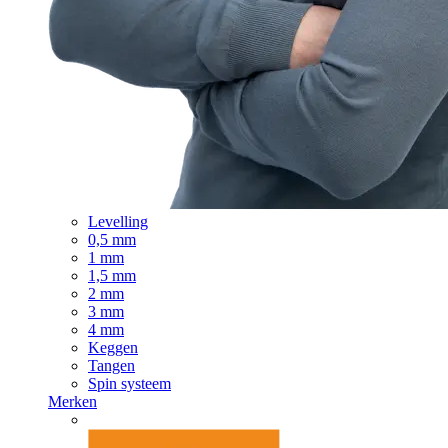
Levelling
0,5 mm
1 mm
1,5 mm
2 mm
3 mm
4 mm
Keggen
Tangen
Spin systeem
Merken