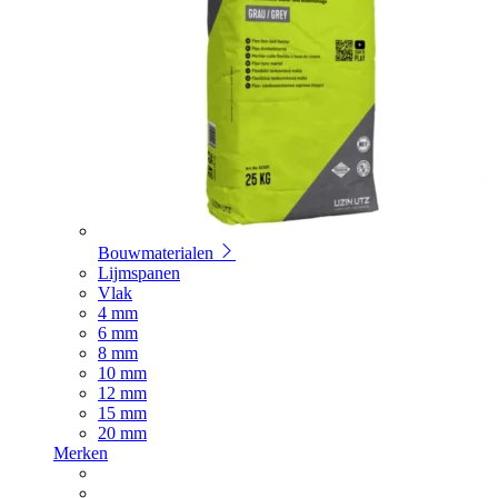
Bouwmaterialen
Lijmspanen
Vlak
4 mm
6 mm
8 mm
10 mm
12 mm
15 mm
20 mm
Merken