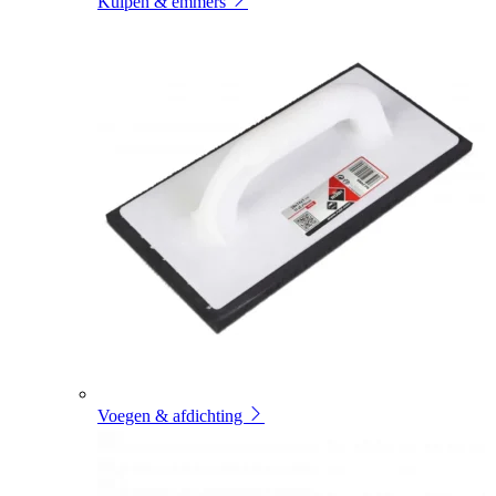
Kuipen & emmers
Voegen & afdichting