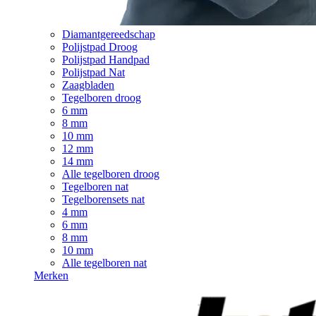
Diamantgereedschap
Polijstpad Droog
Polijstpad Handpad
Polijstpad Nat
Zaagbladen
Tegelboren droog
6 mm
8 mm
10 mm
12 mm
14 mm
Alle tegelboren droog
Tegelboren nat
Tegelborensets nat
4 mm
6 mm
8 mm
10 mm
Alle tegelboren nat
Merken