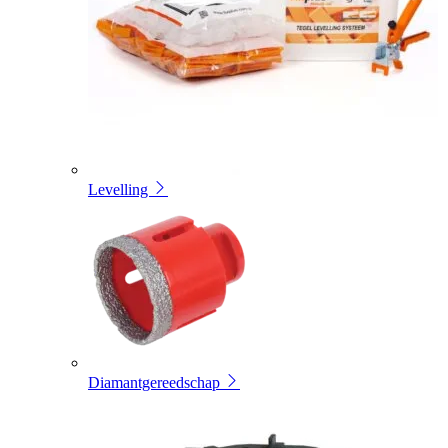
Levelling
Diamantgereedschap