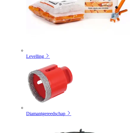
Levelling
Diamantgereedschap