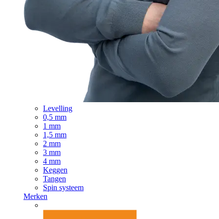
Levelling
0,5 mm
1 mm
1,5 mm
2 mm
3 mm
4 mm
Keggen
Tangen
Spin systeem
Merken