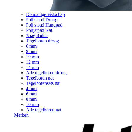
Diamantgereedschap
Polijstpad Droog
Polijstpad Handpad
Polijstpad Nat
Zaagbladen
Tegelboren droog
6 mm
8 mm
10 mm
12 mm
14 mm
Alle tegelboren droog
Tegelboren nat
Tegelborensets nat
4 mm
6 mm
8 mm
10 mm
Alle tegelboren nat
Merken