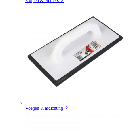
Kuipen & emmers
Voegen & afdichting