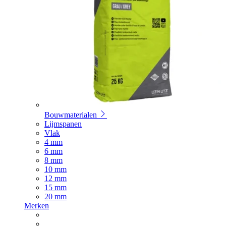
Bouwmaterialen
Lijmspanen
Vlak
4 mm
6 mm
8 mm
10 mm
12 mm
15 mm
20 mm
Merken