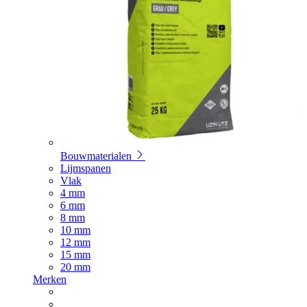
Bouwmaterialen
Lijmspanen
Vlak
4 mm
6 mm
8 mm
10 mm
12 mm
15 mm
20 mm
Merken