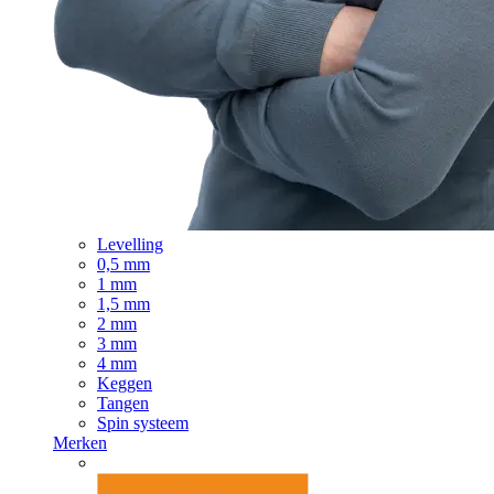
Levelling
0,5 mm
1 mm
1,5 mm
2 mm
3 mm
4 mm
Keggen
Tangen
Spin systeem
Merken