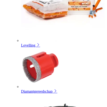
Levelling
Diamantgereedschap