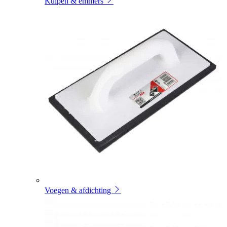
Kuipen & emmers
Voegen & afdichting