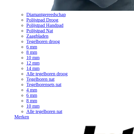
Diamantgereedschap
Polijstpad Droog
Polijstpad Handpad
Polijstpad Nat
Zaagbladen
Tegelboren droog
6 mm
8 mm
10 mm
12 mm
14 mm
Alle tegelboren droog
Tegelboren nat
Tegelborensets nat
4 mm
6 mm
8 mm
10 mm
Alle tegelboren nat
Merken