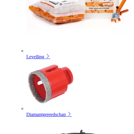
Levelling
Diamantgereedschap