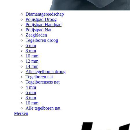
Diamantgereedschap
Polijstpad Droog
Polijstpad Handpad
Polijstpad Nat
Zaagbladen
Tegelboren droog
6 mm
8 mm
10 mm
12 mm
14 mm
Alle tegelboren droog
Tegelboren nat
Tegelborensets nat
4 mm
6 mm
8 mm
10 mm
Alle tegelboren nat
Merken