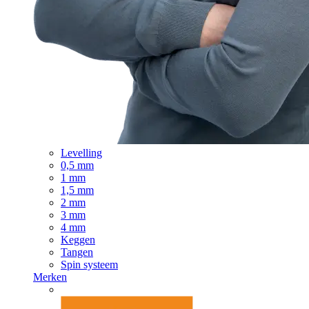
Levelling
0,5 mm
1 mm
1,5 mm
2 mm
3 mm
4 mm
Keggen
Tangen
Spin systeem
Merken