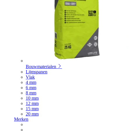
Bouwmaterialen
Lijmspanen
Vlak
4 mm
6 mm
8 mm
10 mm
12 mm
15 mm
20 mm
Merken