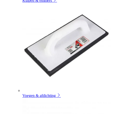
Kuipen & emmers
Voegen & afdichting