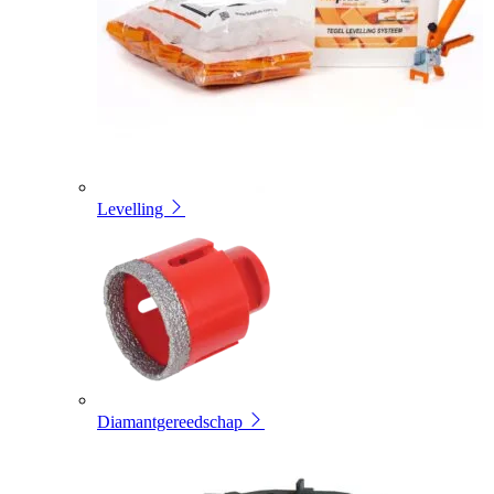
Levelling
Diamantgereedschap