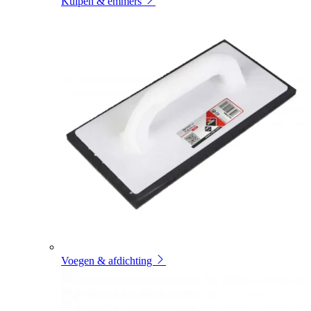
Kuipen & emmers
Voegen & afdichting