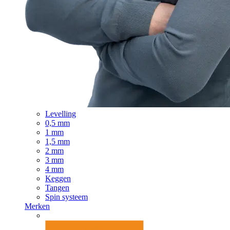
Levelling
0,5 mm
1 mm
1,5 mm
2 mm
3 mm
4 mm
Keggen
Tangen
Spin systeem
Merken