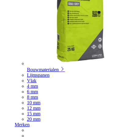
Bouwmaterialen
Lijmspanen
Vlak
4 mm
6 mm
8 mm
10 mm
12 mm
15 mm
20 mm
Merken