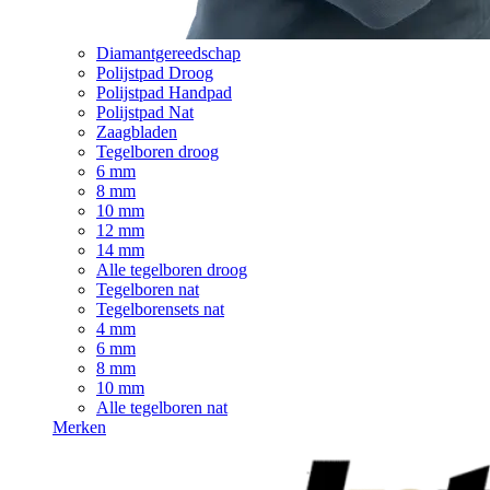
Diamantgereedschap
Polijstpad Droog
Polijstpad Handpad
Polijstpad Nat
Zaagbladen
Tegelboren droog
6 mm
8 mm
10 mm
12 mm
14 mm
Alle tegelboren droog
Tegelboren nat
Tegelborensets nat
4 mm
6 mm
8 mm
10 mm
Alle tegelboren nat
Merken