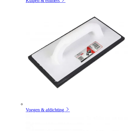
Kuipen & emmers
Voegen & afdichting