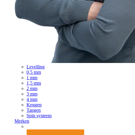
Levelling
0,5 mm
1 mm
1,5 mm
2 mm
3 mm
4 mm
Keggen
Tangen
Spin systeem
Merken