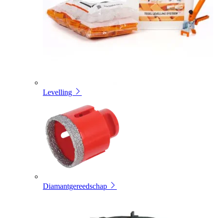
Levelling
Diamantgereedschap