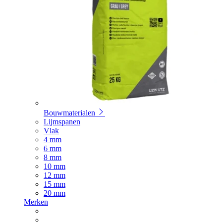
Bouwmaterialen
Lijmspanen
Vlak
4 mm
6 mm
8 mm
10 mm
12 mm
15 mm
20 mm
Merken