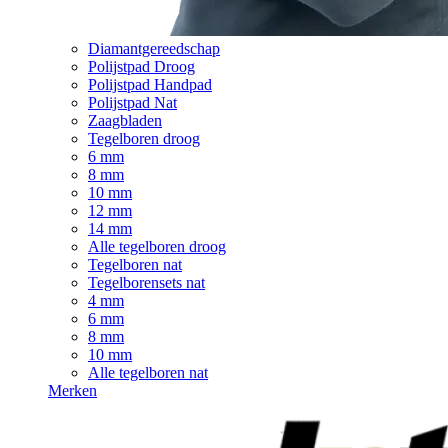
Diamantgereedschap
Polijstpad Droog
Polijstpad Handpad
Polijstpad Nat
Zaagbladen
Tegelboren droog
6 mm
8 mm
10 mm
12 mm
14 mm
Alle tegelboren droog
Tegelboren nat
Tegelborensets nat
4 mm
6 mm
8 mm
10 mm
Alle tegelboren nat
Merken