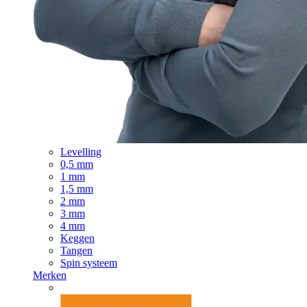
Levelling
0,5 mm
1 mm
1,5 mm
2 mm
3 mm
4 mm
Keggen
Tangen
Spin systeem
Merken