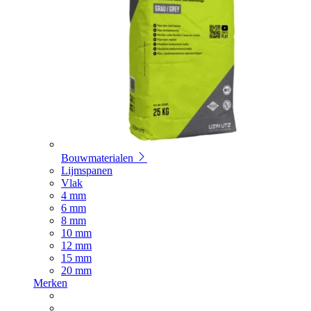
Bouwmaterialen
Lijmspanen
Vlak
4 mm
6 mm
8 mm
10 mm
12 mm
15 mm
20 mm
Merken