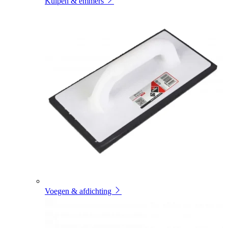
Kuipen & emmers
Voegen & afdichting