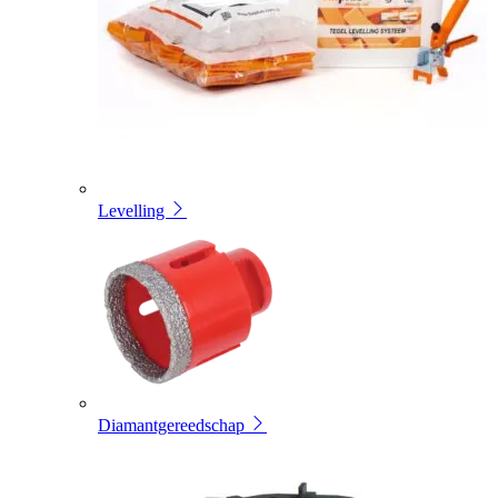
Levelling
Diamantgereedschap