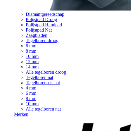
Diamantgereedschap
Polijstpad Droog
Polijstpad Handpad
Polijstpad Nat
Zaagbladen
Tegelboren droog
6 mm
8 mm
10 mm
12 mm
14 mm
Alle tegelboren droog
Tegelboren nat
Tegelborensets nat
4 mm
6 mm
8 mm
10 mm
Alle tegelboren nat
Merken