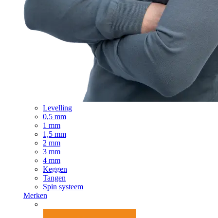
Levelling
0,5 mm
1 mm
1,5 mm
2 mm
3 mm
4 mm
Keggen
Tangen
Spin systeem
Merken