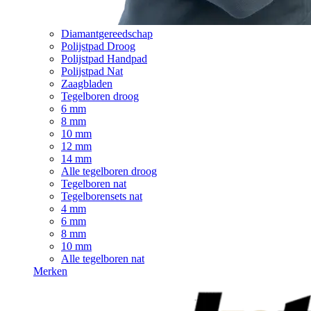
Diamantgereedschap
Polijstpad Droog
Polijstpad Handpad
Polijstpad Nat
Zaagbladen
Tegelboren droog
6 mm
8 mm
10 mm
12 mm
14 mm
Alle tegelboren droog
Tegelboren nat
Tegelborensets nat
4 mm
6 mm
8 mm
10 mm
Alle tegelboren nat
Merken