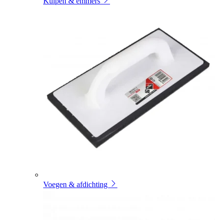
Kuipen & emmers
Voegen & afdichting