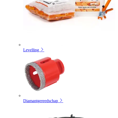
Levelling
Diamantgereedschap