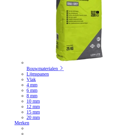
Bouwmaterialen
Lijmspanen
Vlak
4 mm
6 mm
8 mm
10 mm
12 mm
15 mm
20 mm
Merken