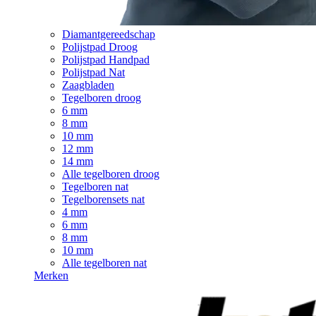
Diamantgereedschap
Polijstpad Droog
Polijstpad Handpad
Polijstpad Nat
Zaagbladen
Tegelboren droog
6 mm
8 mm
10 mm
12 mm
14 mm
Alle tegelboren droog
Tegelboren nat
Tegelborensets nat
4 mm
6 mm
8 mm
10 mm
Alle tegelboren nat
Merken