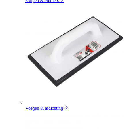
Kuipen & emmers
Voegen & afdichting