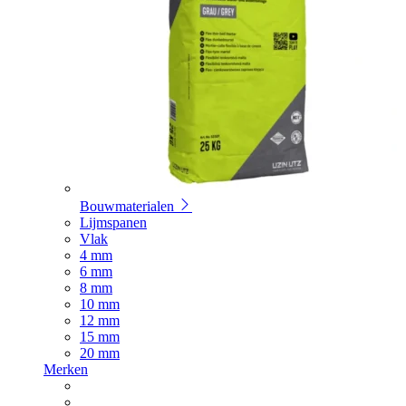
Bouwmaterialen
Lijmspanen
Vlak
4 mm
6 mm
8 mm
10 mm
12 mm
15 mm
20 mm
Merken