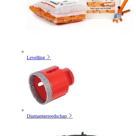
Levelling
Diamantgereedschap