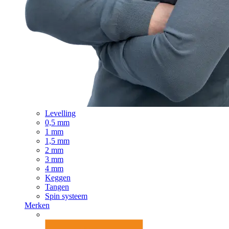
Levelling
0,5 mm
1 mm
1,5 mm
2 mm
3 mm
4 mm
Keggen
Tangen
Spin systeem
Merken