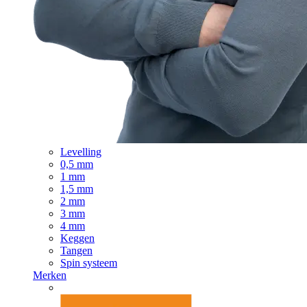
Levelling
0,5 mm
1 mm
1,5 mm
2 mm
3 mm
4 mm
Keggen
Tangen
Spin systeem
Merken