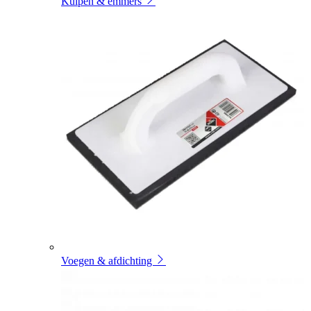
Kuipen & emmers
Voegen & afdichting