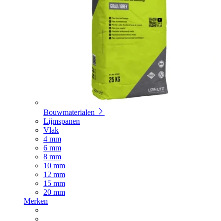
Bouwmaterialen
Lijmspanen
Vlak
4 mm
6 mm
8 mm
10 mm
12 mm
15 mm
20 mm
Merken