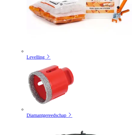
Levelling
Diamantgereedschap