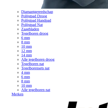
Diamantgereedschap
Polijstpad Droog
Polijstpad Handpad
Polijstpad Nat
Zaagbladen
Tegelboren droog
6 mm
8 mm
10 mm
12 mm
14 mm
Alle tegelboren droog
Tegelboren nat
Tegelborensets nat
4 mm
6 mm
8 mm
10 mm
Alle tegelboren nat
Merken