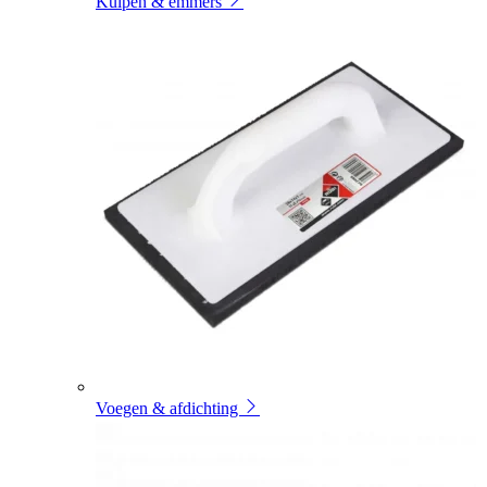
Kuipen & emmers
Voegen & afdichting