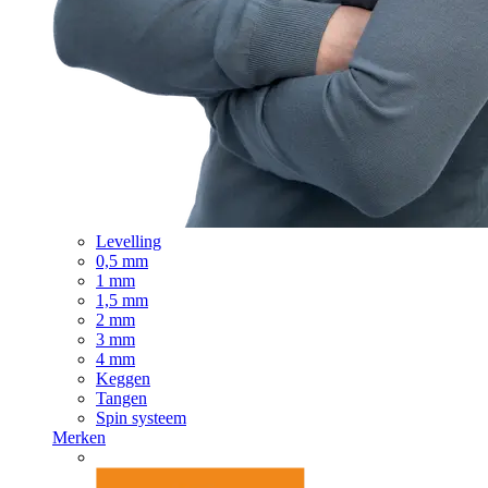
Levelling
0,5 mm
1 mm
1,5 mm
2 mm
3 mm
4 mm
Keggen
Tangen
Spin systeem
Merken