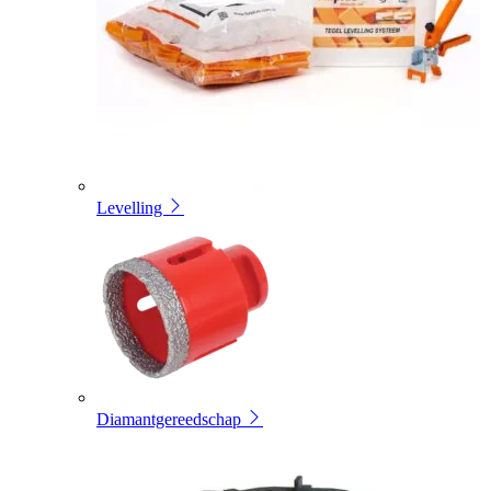
Levelling
Diamantgereedschap