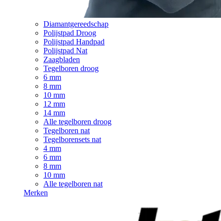
Diamantgereedschap
Polijstpad Droog
Polijstpad Handpad
Polijstpad Nat
Zaagbladen
Tegelboren droog
6 mm
8 mm
10 mm
12 mm
14 mm
Alle tegelboren droog
Tegelboren nat
Tegelborensets nat
4 mm
6 mm
8 mm
10 mm
Alle tegelboren nat
Merken