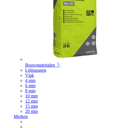
Bouwmaterialen
Lijmspanen
Vlak
4 mm
6 mm
8 mm
10 mm
12 mm
15 mm
20 mm
Merken