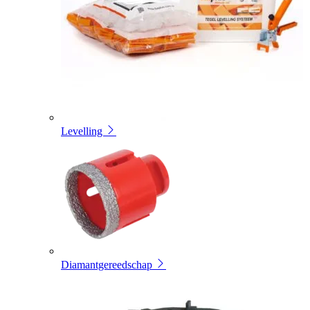
Levelling
Diamantgereedschap