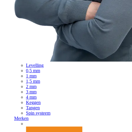
Levelling
0,5 mm
1 mm
1,5 mm
2 mm
3 mm
4 mm
Keggen
Tangen
Spin systeem
Merken