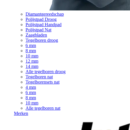
Diamantgereedschap
Polijstpad Droog
Polijstpad Handpad
Polijstpad Nat
Zaagbladen
Tegelboren droog
6 mm
8 mm
10 mm
12 mm
14 mm
Alle tegelboren droog
Tegelboren nat
Tegelborensets nat
4 mm
6 mm
8 mm
10 mm
Alle tegelboren nat
Merken