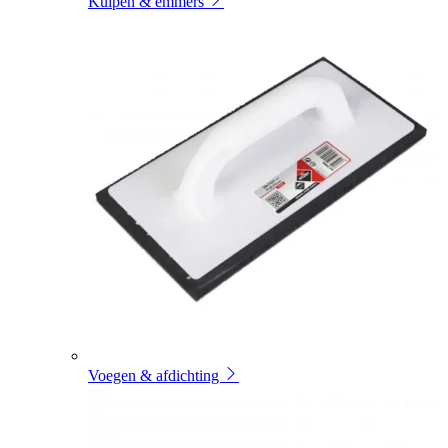
Kuipen & emmers
Voegen & afdichting