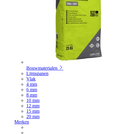
Bouwmaterialen
Lijmspanen
Vlak
4 mm
6 mm
8 mm
10 mm
12 mm
15 mm
20 mm
Merken