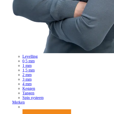
Levelling
0,5 mm
1 mm
1,5 mm
2 mm
3 mm
4 mm
Keggen
Tangen
Spin systeem
Merken