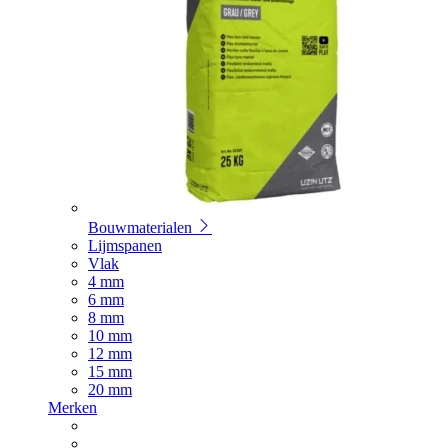
Bouwmaterialen
Lijmspanen
Vlak
4 mm
6 mm
8 mm
10 mm
12 mm
15 mm
20 mm
Merken