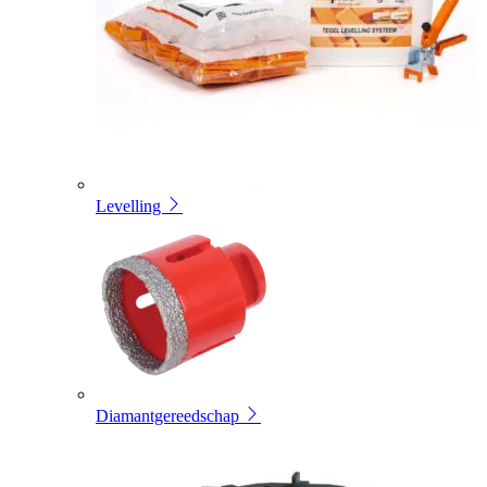
Levelling
Diamantgereedschap