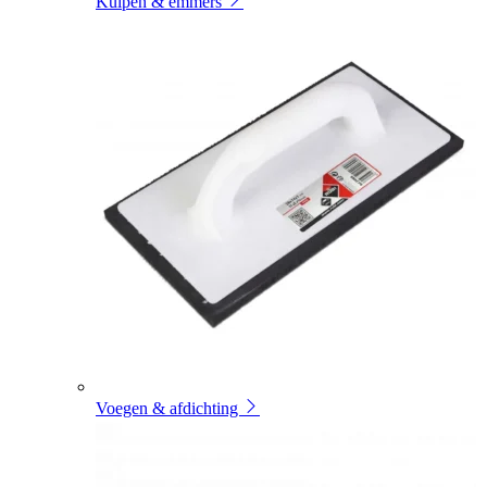
Kuipen & emmers
Voegen & afdichting