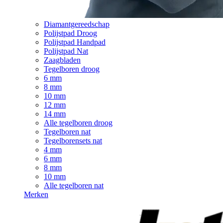
Diamantgereedschap
Polijstpad Droog
Polijstpad Handpad
Polijstpad Nat
Zaagbladen
Tegelboren droog
6 mm
8 mm
10 mm
12 mm
14 mm
Alle tegelboren droog
Tegelboren nat
Tegelborensets nat
4 mm
6 mm
8 mm
10 mm
Alle tegelboren nat
Merken