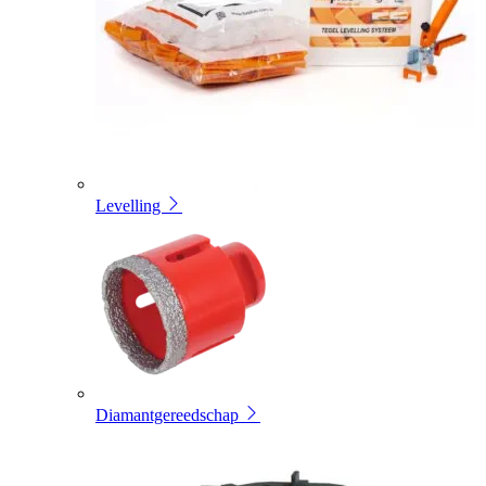
Levelling
Diamantgereedschap