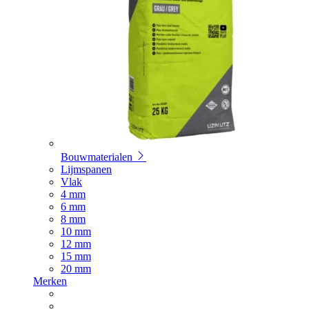
Bouwmaterialen
Lijmspanen
Vlak
4 mm
6 mm
8 mm
10 mm
12 mm
15 mm
20 mm
Merken