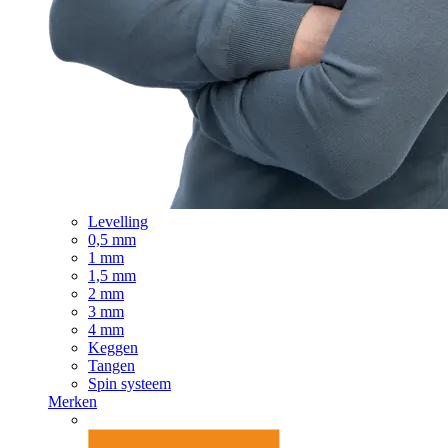
Levelling
0,5 mm
1 mm
1,5 mm
2 mm
3 mm
4 mm
Keggen
Tangen
Spin systeem
Merken