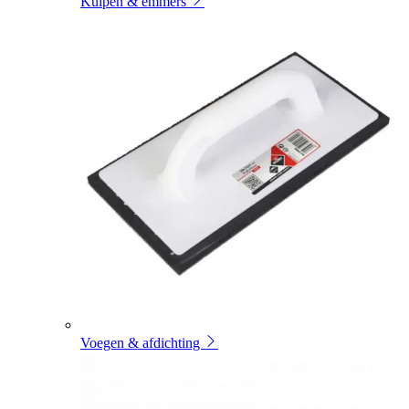
Kuipen & emmers
Voegen & afdichting