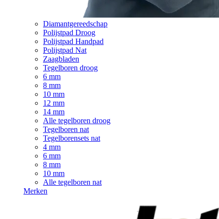
Diamantgereedschap
Polijstpad Droog
Polijstpad Handpad
Polijstpad Nat
Zaagbladen
Tegelboren droog
6 mm
8 mm
10 mm
12 mm
14 mm
Alle tegelboren droog
Tegelboren nat
Tegelborensets nat
4 mm
6 mm
8 mm
10 mm
Alle tegelboren nat
Merken