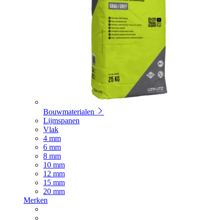
Bouwmaterialen
Lijmspanen
Vlak
4 mm
6 mm
8 mm
10 mm
12 mm
15 mm
20 mm
Merken