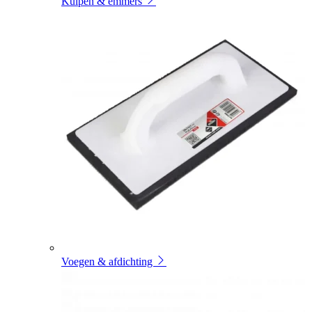
Kuipen & emmers
Voegen & afdichting