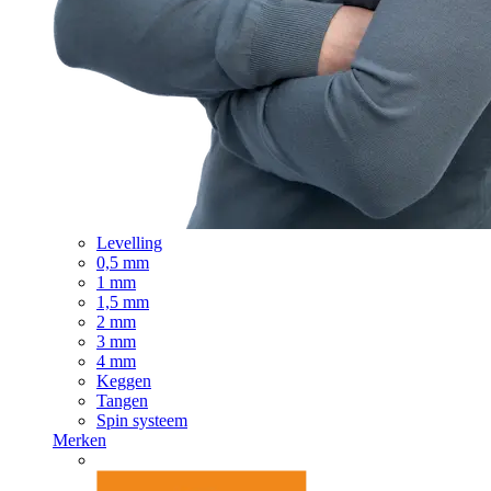
Levelling
0,5 mm
1 mm
1,5 mm
2 mm
3 mm
4 mm
Keggen
Tangen
Spin systeem
Merken