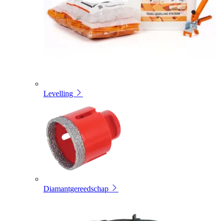
Levelling
Diamantgereedschap