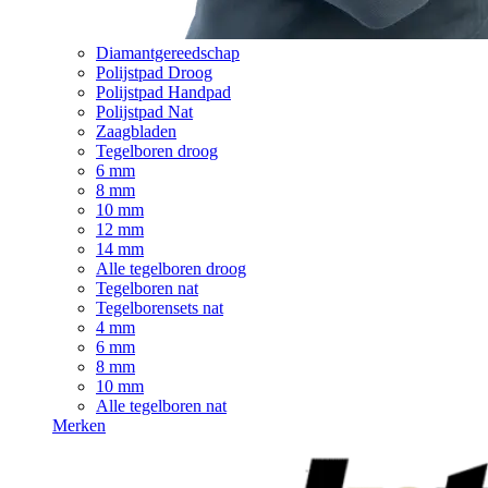
Diamantgereedschap
Polijstpad Droog
Polijstpad Handpad
Polijstpad Nat
Zaagbladen
Tegelboren droog
6 mm
8 mm
10 mm
12 mm
14 mm
Alle tegelboren droog
Tegelboren nat
Tegelborensets nat
4 mm
6 mm
8 mm
10 mm
Alle tegelboren nat
Merken