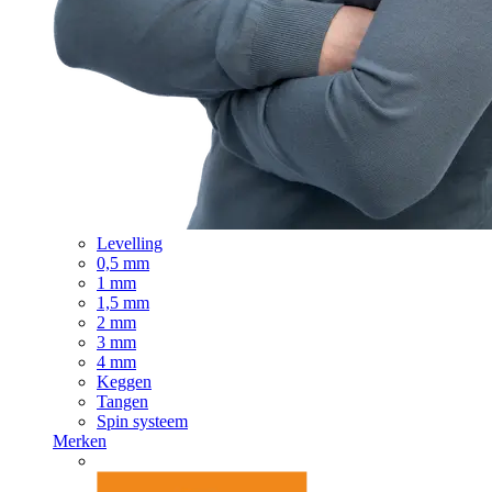
Levelling
0,5 mm
1 mm
1,5 mm
2 mm
3 mm
4 mm
Keggen
Tangen
Spin systeem
Merken