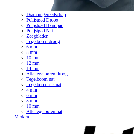
Diamantgereedschap
Polijstpad Droog
Polijstpad Handpad
Polijstpad Nat
Zaagbladen
Tegelboren droog
6 mm
8 mm
10 mm
12 mm
14 mm
Alle tegelboren droog
Tegelboren nat
Tegelborensets nat
4 mm
6 mm
8 mm
10 mm
Alle tegelboren nat
Merken