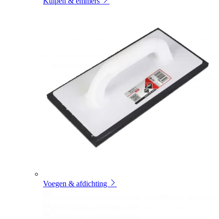
Kuipen & emmers
Voegen & afdichting