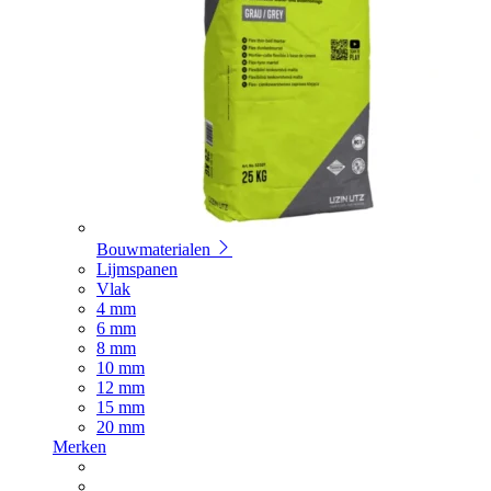
Bouwmaterialen
Lijmspanen
Vlak
4 mm
6 mm
8 mm
10 mm
12 mm
15 mm
20 mm
Merken