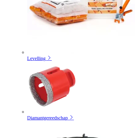
Levelling
Diamantgereedschap