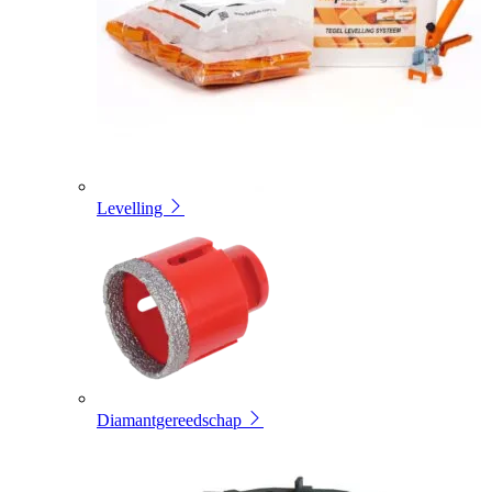
Levelling
Diamantgereedschap