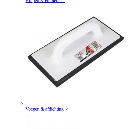
Kuipen & emmers
Voegen & afdichting