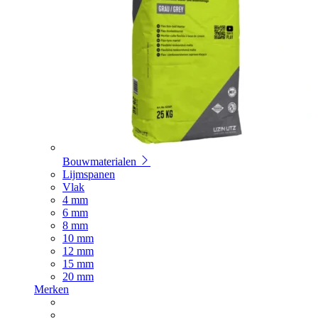
Bouwmaterialen
Lijmspanen
Vlak
4 mm
6 mm
8 mm
10 mm
12 mm
15 mm
20 mm
Merken