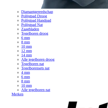
Diamantgereedschap
Polijstpad Droog
Polijstpad Handpad
Polijstpad Nat
Zaagbladen
Tegelboren droog
6 mm
8 mm
10 mm
12 mm
14 mm
Alle tegelboren droog
Tegelboren nat
Tegelborensets nat
4 mm
6 mm
8 mm
10 mm
Alle tegelboren nat
Merken