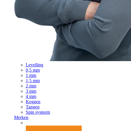
Levelling
0,5 mm
1 mm
1,5 mm
2 mm
3 mm
4 mm
Keggen
Tangen
Spin systeem
Merken