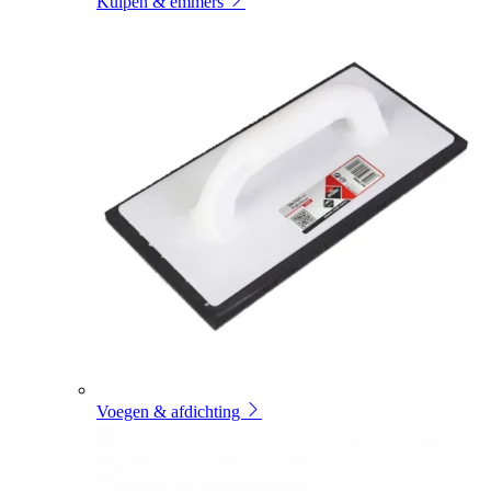
Kuipen & emmers
Voegen & afdichting