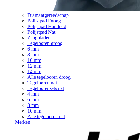
Diamantgereedschap
Polijstpad Droog
Polijstpad Handpad
Polijstpad Nat
Zaagbladen
Tegelboren droog
6 mm
8 mm
10 mm
12 mm
14 mm
Alle tegelboren droog
Tegelboren nat
Tegelborensets nat
4 mm
6 mm
8 mm
10 mm
Alle tegelboren nat
Merken