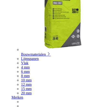
Bouwmaterialen
Lijmspanen
Vlak
4 mm
6 mm
8 mm
10 mm
12 mm
15 mm
20 mm
Merken