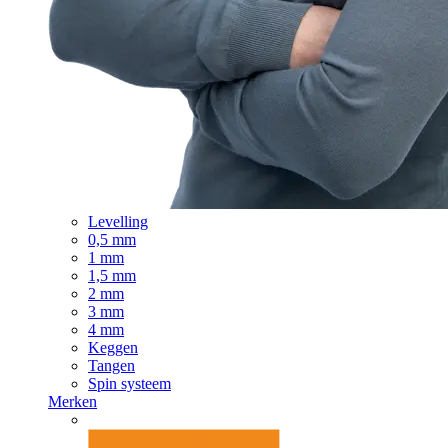
Levelling
0,5 mm
1 mm
1,5 mm
2 mm
3 mm
4 mm
Keggen
Tangen
Spin systeem
Merken