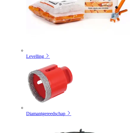
Levelling
Diamantgereedschap