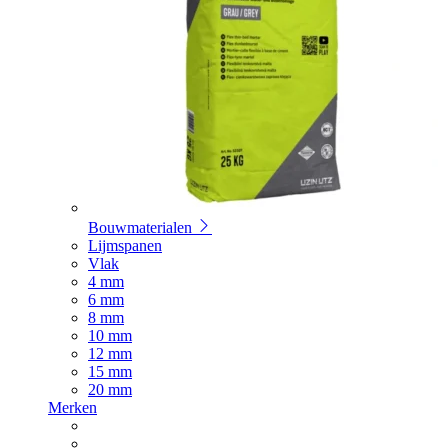
Bouwmaterialen
Lijmspanen
Vlak
4 mm
6 mm
8 mm
10 mm
12 mm
15 mm
20 mm
Merken