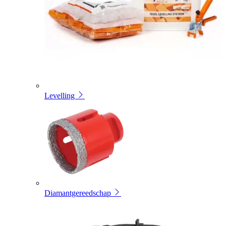
Levelling
Diamantgereedschap