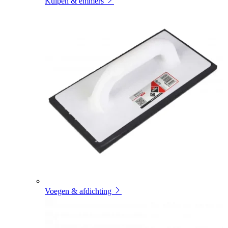
Kuipen & emmers
Voegen & afdichting