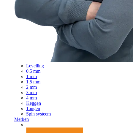
Levelling
0,5 mm
1 mm
1,5 mm
2 mm
3 mm
4 mm
Keggen
Tangen
Spin systeem
Merken