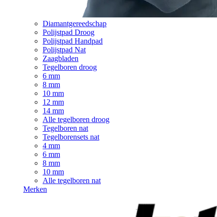
Diamantgereedschap
Polijstpad Droog
Polijstpad Handpad
Polijstpad Nat
Zaagbladen
Tegelboren droog
6 mm
8 mm
10 mm
12 mm
14 mm
Alle tegelboren droog
Tegelboren nat
Tegelborensets nat
4 mm
6 mm
8 mm
10 mm
Alle tegelboren nat
Merken