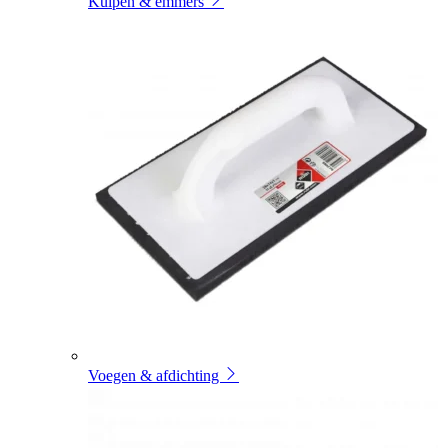
Kuipen & emmers
Voegen & afdichting