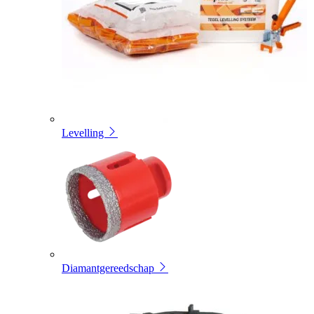
Levelling
Diamantgereedschap