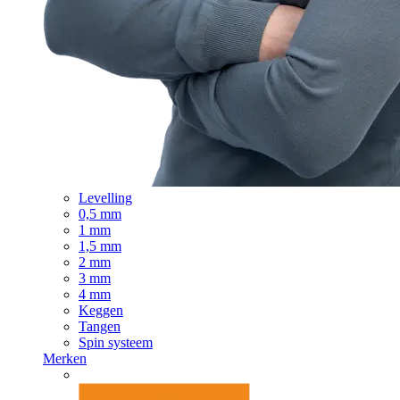
Levelling
0,5 mm
1 mm
1,5 mm
2 mm
3 mm
4 mm
Keggen
Tangen
Spin systeem
Merken