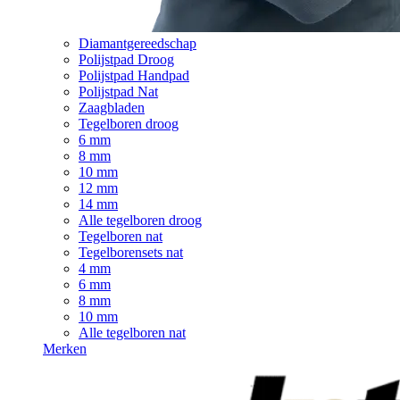
Diamantgereedschap
Polijstpad Droog
Polijstpad Handpad
Polijstpad Nat
Zaagbladen
Tegelboren droog
6 mm
8 mm
10 mm
12 mm
14 mm
Alle tegelboren droog
Tegelboren nat
Tegelborensets nat
4 mm
6 mm
8 mm
10 mm
Alle tegelboren nat
Merken