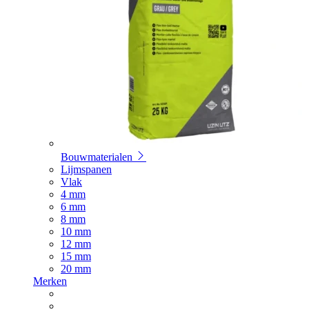
Bouwmaterialen
Lijmspanen
Vlak
4 mm
6 mm
8 mm
10 mm
12 mm
15 mm
20 mm
Merken