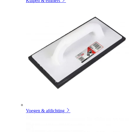
Kuipen & emmers
Voegen & afdichting