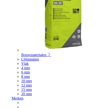
Bouwmaterialen
Lijmspanen
Vlak
4 mm
6 mm
8 mm
10 mm
12 mm
15 mm
20 mm
Merken