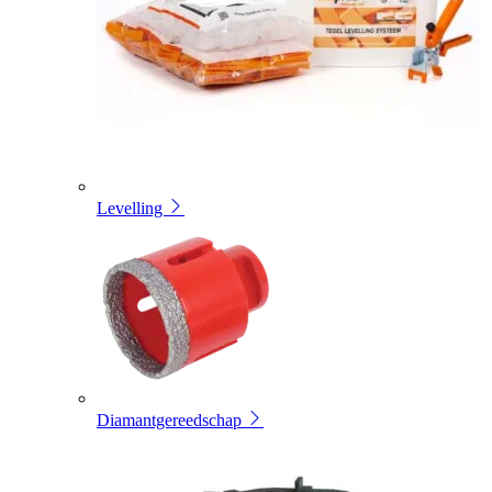
Levelling
Diamantgereedschap