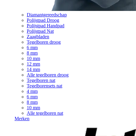
Diamantgereedschap
Polijstpad Droog
Polijstpad Handpad
Polijstpad Nat
Zaagbladen
Tegelboren droog
6 mm
8 mm
10 mm
12 mm
14 mm
Alle tegelboren droog
Tegelboren nat
Tegelborensets nat
4 mm
6 mm
8 mm
10 mm
Alle tegelboren nat
Merken