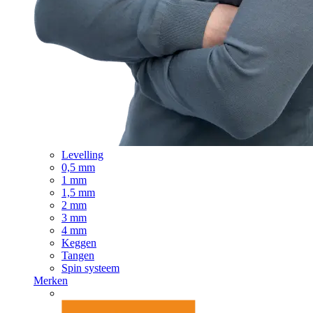
Levelling
0,5 mm
1 mm
1,5 mm
2 mm
3 mm
4 mm
Keggen
Tangen
Spin systeem
Merken