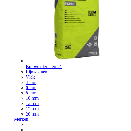
Bouwmaterialen
Lijmspanen
Vlak
4 mm
6 mm
8 mm
10 mm
12 mm
15 mm
20 mm
Merken