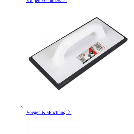
Kuipen & emmers
Voegen & afdichting