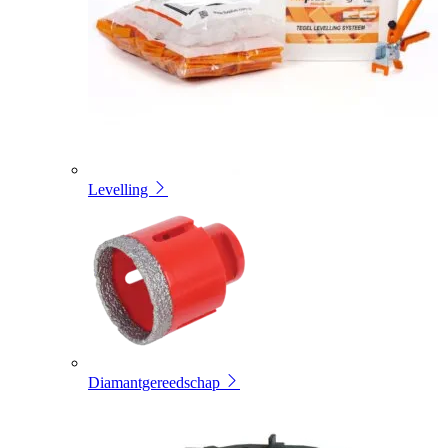
Levelling
Diamantgereedschap