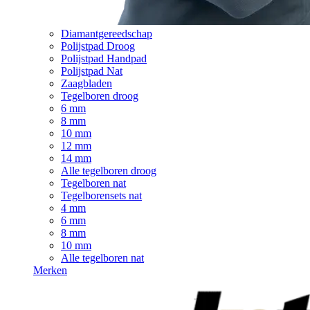
Diamantgereedschap
Polijstpad Droog
Polijstpad Handpad
Polijstpad Nat
Zaagbladen
Tegelboren droog
6 mm
8 mm
10 mm
12 mm
14 mm
Alle tegelboren droog
Tegelboren nat
Tegelborensets nat
4 mm
6 mm
8 mm
10 mm
Alle tegelboren nat
Merken