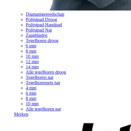
Diamantgereedschap
Polijstpad Droog
Polijstpad Handpad
Polijstpad Nat
Zaagbladen
Tegelboren droog
6 mm
8 mm
10 mm
12 mm
14 mm
Alle tegelboren droog
Tegelboren nat
Tegelborensets nat
4 mm
6 mm
8 mm
10 mm
Alle tegelboren nat
Merken