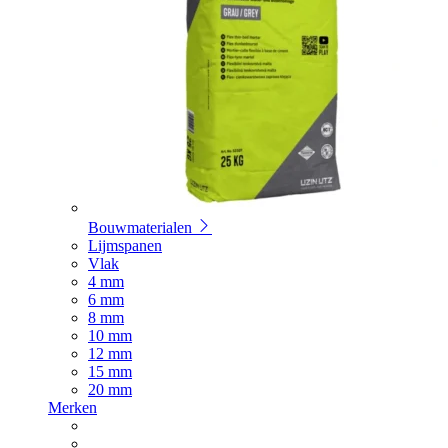
Bouwmaterialen
Lijmspanen
Vlak
4 mm
6 mm
8 mm
10 mm
12 mm
15 mm
20 mm
Merken