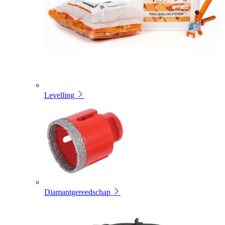
Levelling
Diamantgereedschap