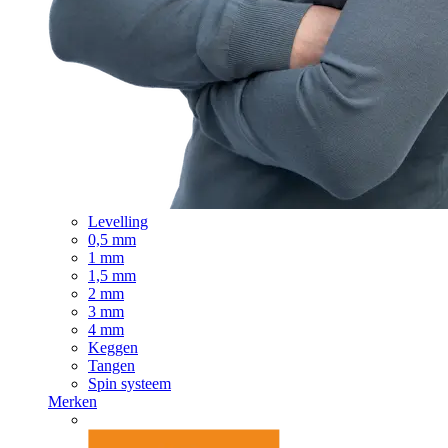
Levelling
0,5 mm
1 mm
1,5 mm
2 mm
3 mm
4 mm
Keggen
Tangen
Spin systeem
Merken