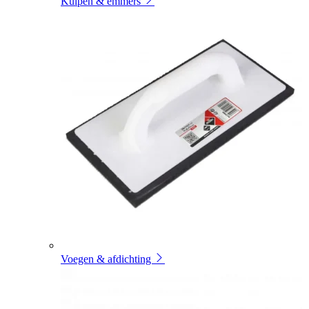
Kuipen & emmers
Voegen & afdichting