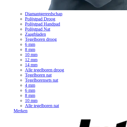
Diamantgereedschap
Polijstpad Droog
Polijstpad Handpad
Polijstpad Nat
Zaagbladen
Tegelboren droog
6 mm
8 mm
10 mm
12 mm
14 mm
Alle tegelboren droog
Tegelboren nat
Tegelborensets nat
4 mm
6 mm
8 mm
10 mm
Alle tegelboren nat
Merken