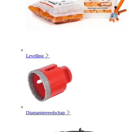
Levelling
Diamantgereedschap