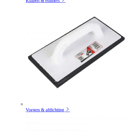
Kuipen & emmers
Voegen & afdichting