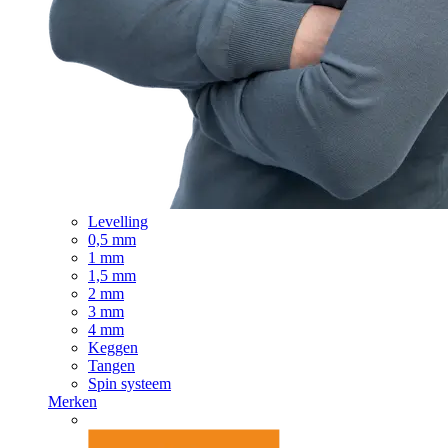
Levelling
0,5 mm
1 mm
1,5 mm
2 mm
3 mm
4 mm
Keggen
Tangen
Spin systeem
Merken