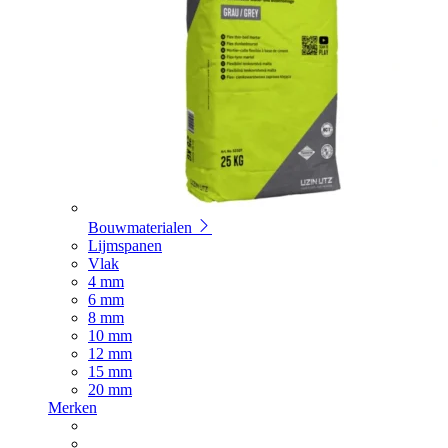
Bouwmaterialen
Lijmspanen
Vlak
4 mm
6 mm
8 mm
10 mm
12 mm
15 mm
20 mm
Merken