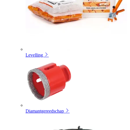
Levelling
Diamantgereedschap