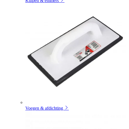
Kuipen & emmers
Voegen & afdichting