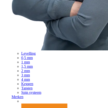
Levelling
0,5 mm
1 mm
1,5 mm
2 mm
3 mm
4 mm
Keggen
Tangen
Spin systeem
Merken