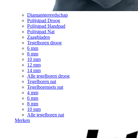
Diamantgereedschap
Polijstpad Droog
Polijstpad Handpad
Polijstpad Nat
Zaagbladen
Tegelboren droog
6 mm
8 mm
10 mm
12 mm
14 mm
Alle tegelboren droog
Tegelboren nat
Tegelborensets nat
4 mm
6 mm
8 mm
10 mm
Alle tegelboren nat
Merken