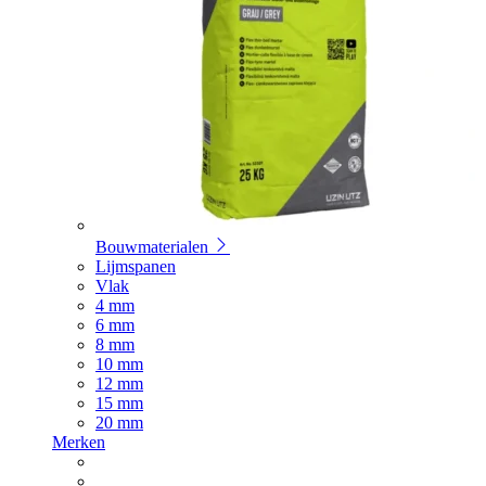
Bouwmaterialen
Lijmspanen
Vlak
4 mm
6 mm
8 mm
10 mm
12 mm
15 mm
20 mm
Merken