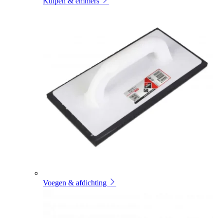
Kuipen & emmers
Voegen & afdichting