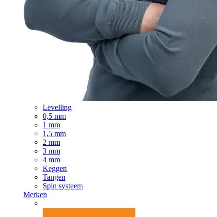
Levelling
0,5 mm
1 mm
1,5 mm
2 mm
3 mm
4 mm
Keggen
Tangen
Spin systeem
Merken