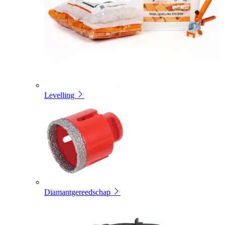
Levelling
Diamantgereedschap