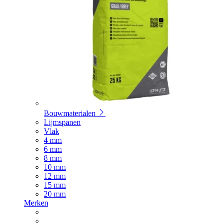
Bouwmaterialen
Lijmspanen
Vlak
4 mm
6 mm
8 mm
10 mm
12 mm
15 mm
20 mm
Merken