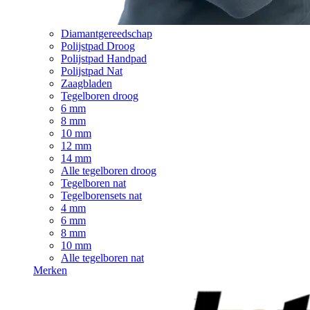
Diamantgereedschap
Polijstpad Droog
Polijstpad Handpad
Polijstpad Nat
Zaagbladen
Tegelboren droog
6 mm
8 mm
10 mm
12 mm
14 mm
Alle tegelboren droog
Tegelboren nat
Tegelborensets nat
4 mm
6 mm
8 mm
10 mm
Alle tegelboren nat
Merken