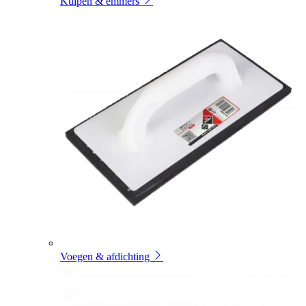
Kuipen & emmers
Voegen & afdichting