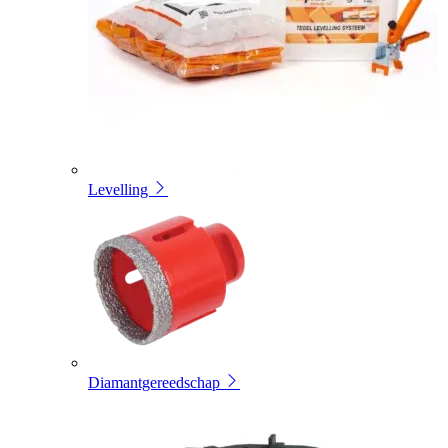
Levelling
Diamantgereedschap