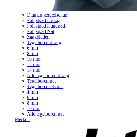
Diamantgereedschap
Polijstpad Droog
Polijstpad Handpad
Polijstpad Nat
Zaagbladen
Tegelboren droog
6 mm
8 mm
10 mm
12 mm
14 mm
Alle tegelboren droog
Tegelboren nat
Tegelborensets nat
4 mm
6 mm
8 mm
10 mm
Alle tegelboren nat
Merken