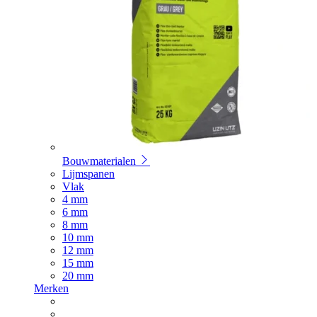
Bouwmaterialen
Lijmspanen
Vlak
4 mm
6 mm
8 mm
10 mm
12 mm
15 mm
20 mm
Merken