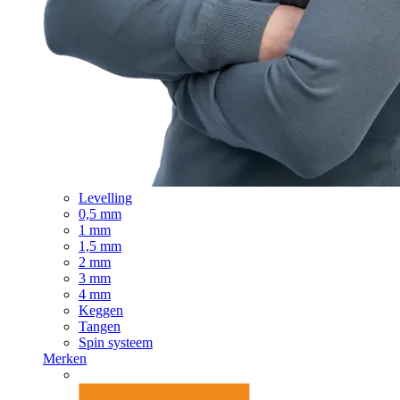
Levelling
0,5 mm
1 mm
1,5 mm
2 mm
3 mm
4 mm
Keggen
Tangen
Spin systeem
Merken