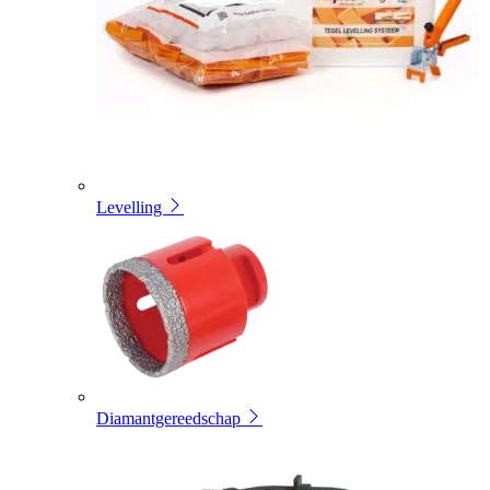
Levelling
Diamantgereedschap