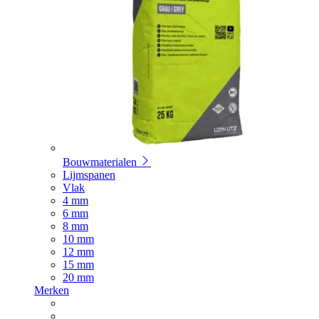
Bouwmaterialen
Lijmspanen
Vlak
4 mm
6 mm
8 mm
10 mm
12 mm
15 mm
20 mm
Merken