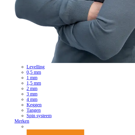
Levelling
0,5 mm
1 mm
1,5 mm
2 mm
3 mm
4 mm
Keggen
Tangen
Spin systeem
Merken