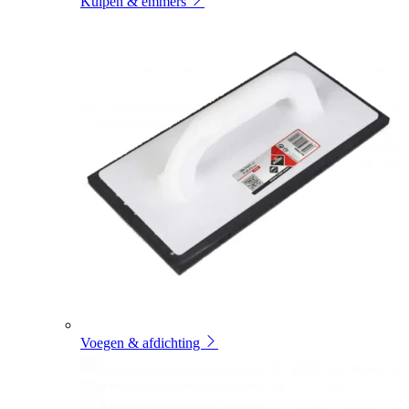
Kuipen & emmers
Voegen & afdichting