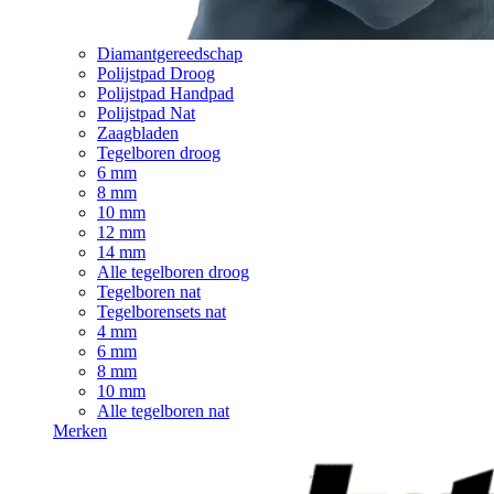
Diamantgereedschap
Polijstpad Droog
Polijstpad Handpad
Polijstpad Nat
Zaagbladen
Tegelboren droog
6 mm
8 mm
10 mm
12 mm
14 mm
Alle tegelboren droog
Tegelboren nat
Tegelborensets nat
4 mm
6 mm
8 mm
10 mm
Alle tegelboren nat
Merken