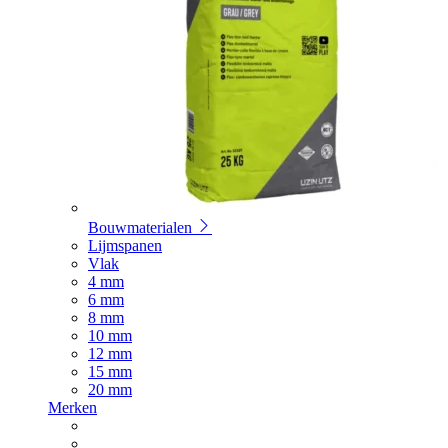
Bouwmaterialen
Lijmspanen
Vlak
4 mm
6 mm
8 mm
10 mm
12 mm
15 mm
20 mm
Merken