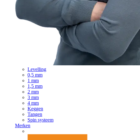
Levelling
0,5 mm
1 mm
1,5 mm
2 mm
3 mm
4 mm
Keggen
Tangen
Spin systeem
Merken