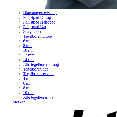
Diamantgereedschap
Polijstpad Droog
Polijstpad Handpad
Polijstpad Nat
Zaagbladen
Tegelboren droog
6 mm
8 mm
10 mm
12 mm
14 mm
Alle tegelboren droog
Tegelboren nat
Tegelborensets nat
4 mm
6 mm
8 mm
10 mm
Alle tegelboren nat
Merken