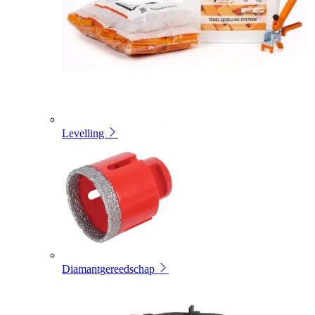
Levelling
Diamantgereedschap