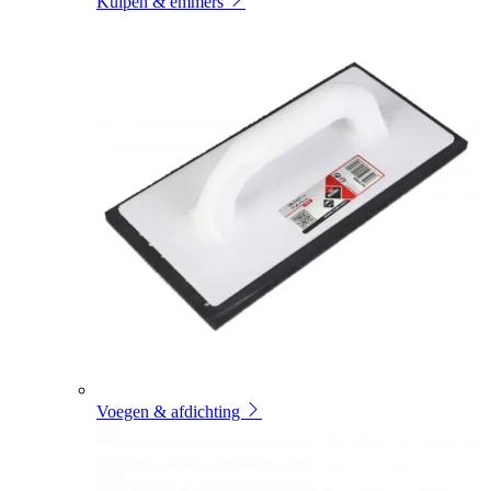
Kuipen & emmers
Voegen & afdichting