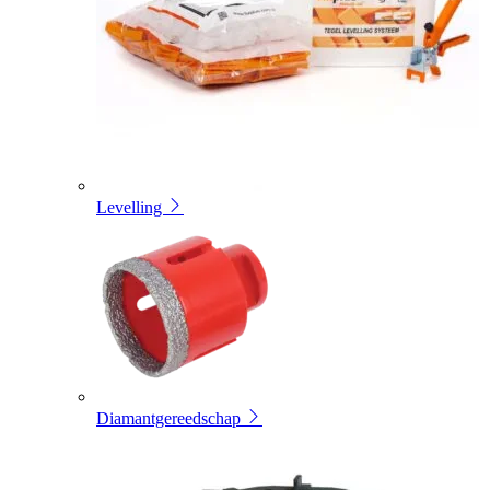
Levelling
Diamantgereedschap