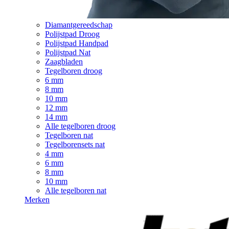
Diamantgereedschap
Polijstpad Droog
Polijstpad Handpad
Polijstpad Nat
Zaagbladen
Tegelboren droog
6 mm
8 mm
10 mm
12 mm
14 mm
Alle tegelboren droog
Tegelboren nat
Tegelborensets nat
4 mm
6 mm
8 mm
10 mm
Alle tegelboren nat
Merken