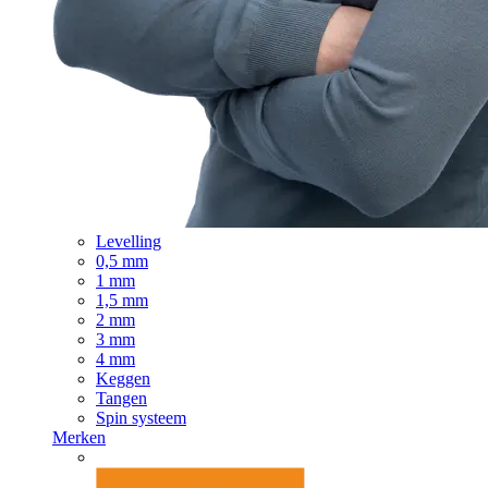
Levelling
0,5 mm
1 mm
1,5 mm
2 mm
3 mm
4 mm
Keggen
Tangen
Spin systeem
Merken