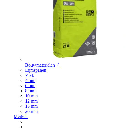
Bouwmaterialen
Lijmspanen
Vlak
4 mm
6 mm
8 mm
10 mm
12 mm
15 mm
20 mm
Merken