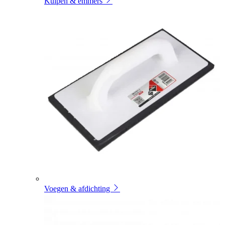
Kuipen & emmers
Voegen & afdichting