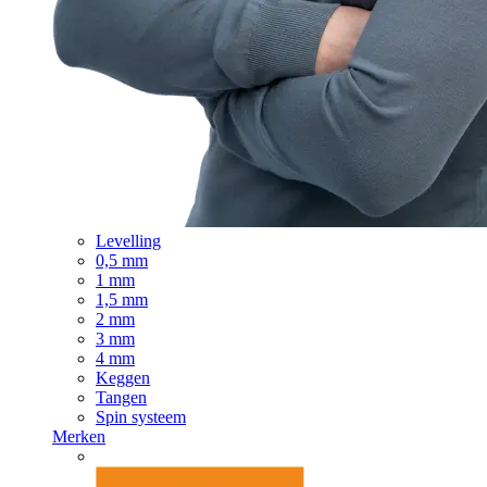
Levelling
0,5 mm
1 mm
1,5 mm
2 mm
3 mm
4 mm
Keggen
Tangen
Spin systeem
Merken