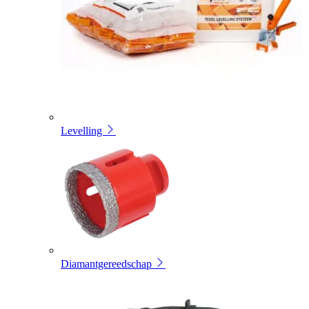
Levelling
Diamantgereedschap