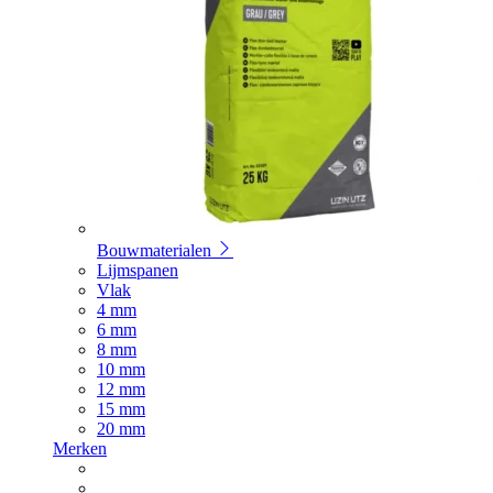
Bouwmaterialen
Lijmspanen
Vlak
4 mm
6 mm
8 mm
10 mm
12 mm
15 mm
20 mm
Merken