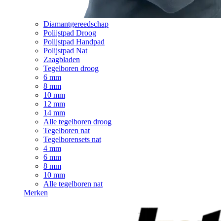
Diamantgereedschap
Polijstpad Droog
Polijstpad Handpad
Polijstpad Nat
Zaagbladen
Tegelboren droog
6 mm
8 mm
10 mm
12 mm
14 mm
Alle tegelboren droog
Tegelboren nat
Tegelborensets nat
4 mm
6 mm
8 mm
10 mm
Alle tegelboren nat
Merken